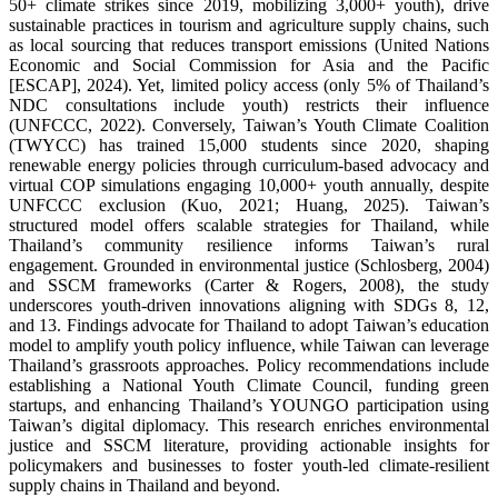
50+ climate strikes since 2019, mobilizing 3,000+ youth), drive
sustainable practices in tourism and agriculture supply chains, such
as local sourcing that reduces transport emissions (United Nations
Economic and Social Commission for Asia and the Pacific
[ESCAP], 2024). Yet, limited policy access (only 5% of Thailand’s
NDC consultations include youth) restricts their influence
(UNFCCC, 2022). Conversely, Taiwan’s Youth Climate Coalition
(TWYCC) has trained 15,000 students since 2020, shaping
renewable energy policies through curriculum-based advocacy and
virtual COP simulations engaging 10,000+ youth annually, despite
UNFCCC exclusion (Kuo, 2021; Huang, 2025). Taiwan’s
structured model offers scalable strategies for Thailand, while
Thailand’s community resilience informs Taiwan’s rural
engagement. Grounded in environmental justice (Schlosberg, 2004)
and SSCM frameworks (Carter & Rogers, 2008), the study
underscores youth-driven innovations aligning with SDGs 8, 12,
and 13. Findings advocate for Thailand to adopt Taiwan’s education
model to amplify youth policy influence, while Taiwan can leverage
Thailand’s grassroots approaches. Policy recommendations include
establishing a National Youth Climate Council, funding green
startups, and enhancing Thailand’s YOUNGO participation using
Taiwan’s digital diplomacy. This research enriches environmental
justice and SSCM literature, providing actionable insights for
policymakers and businesses to foster youth-led climate-resilient
supply chains in Thailand and beyond.