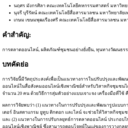
นฤศร มังกรศิลา
คณะเทคโนโลยีคหกรรมศาสตร์ มหาวิทย
นุจรี บุรีรัตน์
คณะเทคโนโลยีสื่อสารมวลชน มหาวิทยาลั
เกษม เขษมพุฒเรืองศรี
คณะเทคโนโลยีสื่อสารมวลชน มห
คำสำคัญ:
การตลาดออนไลน์, ผลิตภัณฑ์ชุมชนอย่างยั่งยืน, ทุนทางวัฒนธรร
บทคัดย่อ
การวิจัยนี้มีวัตถุประสงค์เพื่อเป็นแนวทางการในปรับปรุงและพ
ออนไลน์ในสื่อสังคมออนไลน์เชิงพาณิชย์สำหรับวิสาหกิจชุมชนได
จำนวน 20 คน ด้วยวิธีการสุ่มตัวอย่างแบบเจาะจง เครื่องมือที่ใช
ผลการวิจัยพบว่า (1) แนวทางในการปรับปรุงและพัฒนารูปแบบการใ
เตอร์ อินสตาแกรม ยูทูบ ติกตอก และไลน์ จะช่วยให้วิสาหกิจชุมช
และ (2) แนวทางในการปรับกลยุทธ์การตลาดออนไลน์ ประกอบไปด้
ออนไลน์เชิงพาณิชย์ ซึ่งสามารถตอบโจทย์ในแง่ของการวางกลยุทธ