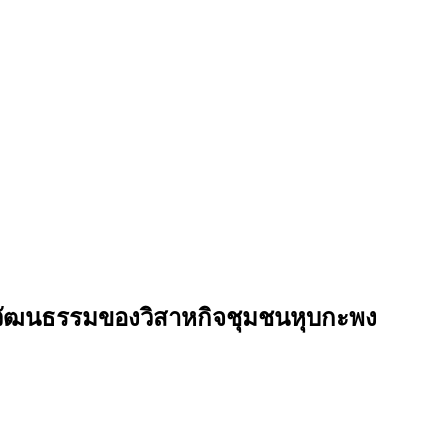
างวัฒนธรรมของวิสาหกิจชุมชนหุบกะพง