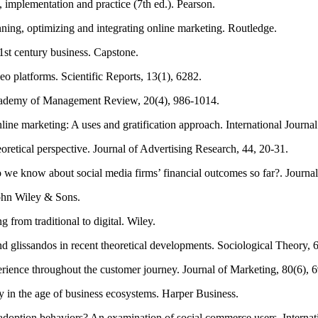
, implementation and practice (7th ed.). Pearson.
nning, optimizing and integrating online marketing. Routledge.
21st century business. Capstone.
eo platforms. Scientific Reports, 13(1), 6282.
 Academy of Management Review, 20(4), 986-1014.
line marketing: A uses and gratification approach. International Journ
retical perspective. Journal of Advertising Research, 44, 20-31.
o we know about social media firms’ financial outcomes so far?. Journa
John Wiley & Sons.
 from traditional to digital. Wiley.
nd glissandos in recent theoretical developments. Sociological Theory, 
ience throughout the customer journey. Journal of Marketing, 80(6), 6
y in the age of business ecosystems. Harper Business.
st-adoption behaviors? An examination of social commerce users. Intern