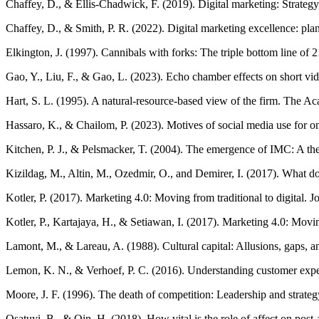
Chaffey, D., & Ellis-Chadwick, F. (2019). Digital marketing: Strategy
Chaffey, D., & Smith, P. R. (2022). Digital marketing excellence: pla
Elkington, J. (1997). Cannibals with forks: The triple bottom line of 
Gao, Y., Liu, F., & Gao, L. (2023). Echo chamber effects on short vid
Hart, S. L. (1995). A natural-resource-based view of the firm. The
Hassaro, K., & Chailom, P. (2023). Motives of social media use for on
Kitchen, P. J., & Pelsmacker, T. (2004). The emergence of IMC: A theo
Kizildag, M., Altin, M., Ozedmir, O., and Demirer, I. (2017). What d
Kotler, P. (2017). Marketing 4.0: Moving from traditional to digital. 
Kotler, P., Kartajaya, H., & Setiawan, I. (2017). Marketing 4.0: Moving
Lamont, M., & Lareau, A. (1988). Cultural capital: Allusions, gaps, a
Lemon, K. N., & Verhoef, P. C. (2016). Understanding customer exper
Moore, J. F. (1996). The death of competition: Leadership and strateg
Osatuyi, B., & Qin, H. (2018). How vital is the role of affect on po