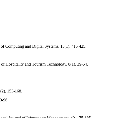
al of Computing and Digital Systems, 13(1), 415-425.
l of Hospitality and Tourism Technology, 8(1), 39-54.
6(2), 153-168.
9-96.
ational Journal of Information Management. 40, 175-185.