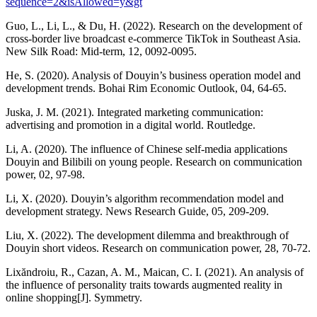
sequence=2&isAllowed=y&gt
Guo, L., Li, L., & Du, H. (2022). Research on the development of
cross-border live broadcast e-commerce TikTok in Southeast Asia.
New Silk Road: Mid-term, 12, 0092-0095.
He, S. (2020). Analysis of Douyin’s business operation model and
development trends. Bohai Rim Economic Outlook, 04, 64-65.
Juska, J. M. (2021). Integrated marketing communication:
advertising and promotion in a digital world. Routledge.
Li, A. (2020). The influence of Chinese self-media applications
Douyin and Bilibili on young people. Research on communication
power, 02, 97-98.
Li, X. (2020). Douyin’s algorithm recommendation model and
development strategy. News Research Guide, 05, 209-209.
Liu, X. (2022). The development dilemma and breakthrough of
Douyin short videos. Research on communication power, 28, 70-72.
Lixăndroiu, R., Cazan, A. M., Maican, C. I. (2021). An analysis of
the influence of personality traits towards augmented reality in
online shopping[J]. Symmetry.