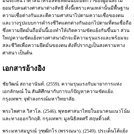
มั่นจะเห็นว่าศาสนาหรือลัทธิที่ตนนับถือดีกว่าของผู้อื่นละไม่
ยอมรับคนต่างศาสนาต่างลัทธิ ทั้งนี้เพราะคนเหล่านั้นมีพื้นฐาน
ความเชื่อต่างกันและตีความศาสนาไปตามความเชื่อของตน
และวางรูปแบบการดำรงชีวิตแตกต่างกันออกไปตามที่ตนเชื่อถือ
ซึ่งความยึดมั่นถือมั่นนี้เองทำให้เกิดความขัดแย้งกันขึ้นมา ส่วน
ใหญ่ความขัดแย้งทางศาสนามักจะมีความรุนแรงและพร้อมจะ
สละชีวิตเพื่อความยึดมั่นของตน ดังที่ปรากฏเป็นสงครามทาง
ศาสนา เป็นต้น
เอกสารอ้างอิง
ชัยวัฒน์ สถาอานันท์. (2559). ความรุนแรงกับมายาการแห่ง
เอกลักษณ์ ใน สันติศึกษากับการแก้ปัญหาความขัดแย้ง.
กรุงเทพฯ: จุฬาลงกรณ์มหาวิทยาลัย.
พระไพศาล วิสาโล. (2546). พุทธศาสนาไทยในอนาคนแนวโน้ม
และทางออกวิกฤติ. กรุงเทพฯ: มูลนิธิสดศรี สฤษดิ์วงศ์.
พระมหาสมบูรณ์ วุฑฺฒิกโร (พรรณนา). (2549). ประเด็นโต้แย้ง