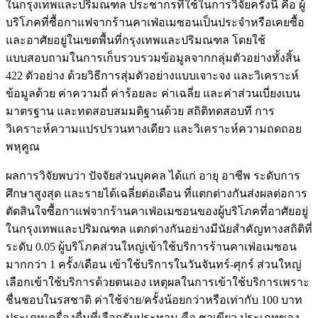
ในกรุงเทพและปริมณฑล ประชากรที่ใช้ในการวิจัยครั้งนี้ คือ ผู้
บริโภคที่ซื้อกาแฟจากร้านคาเฟ่อเมซอนเป็นประจำหรือเคยซื้อ
และอาศัยอยู่ในเขตพื้นที่กรุงเทพและปริมณฑล โดยใช้
แบบสอบถามในการเก็บรวบรวมข้อมูลจากกลุ่มตัวอย่างทั้งสิ้น
422 ตัวอย่าง ด้วยวิธีการสุ่มตัวอย่างแบบเจาะจง และวิเคราะห์
ข้อมูลด้วย ค่าความถี่ ค่าร้อยละ ค่าเฉลี่ย และค่าส่วนเบี่ยงเบน
มาตรฐาน และทดสอบสมมติฐานด้วย สถิติทดสอบที การ
วิเคราะห์ความแปรปรวนทางเดียว และวิเคราะห์ความถดถอย
พหุคูณ
ผลการวิจัยพบว่า ปัจจัยส่วนบุคคล ได้แก่ อายุ อาชีพ ระดับการ
ศึกษาสูงสุด และรายได้เฉลี่ยต่อเดือน ที่แตกต่างกันส่งผลต่อการ
ตัดสินใจซื้อกาแฟจากร้านคาเฟ่อเมซอนของผู้บริโภคที่อาศัยอยู่
ในกรุงเทพและปริมณฑล แตกต่างกันอย่างมีนัยสำคัญทางสถิติที่
ระดับ 0.05 ผู้บริโภคส่วนใหญ่เข้าใช้บริการร้านคาเฟ่อเมซอน
มากกว่า 1 ครั้ง/เดือน เข้าใช้บริการในวันจันทร์-ศุกร์ ส่วนใหญ่
เลือกเข้าใช้บริการด้วยตนเอง เหตุผลในการเข้าใช้บริการเพราะ
ชื่นชอบในรสชาติ ค่าใช้จ่าย/ครั้งน้อยกว่าหรือเท่ากับ 100 บาท
ประเภทเครื่องดื่มที่เลือกรับประทาน คือ ชาเขียว ประเภทของ