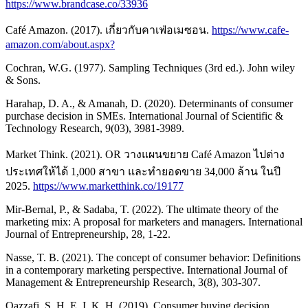
https://www.brandcase.co/33936
Café Amazon. (2017). เกี่ยวกับคาเฟ่อเมซอน.
https://www.cafe-
amazon.com/about.aspx?
Cochran, W.G. (1977). Sampling Techniques (3rd ed.). John wiley
& Sons.
Harahap, D. A., & Amanah, D. (2020). Determinants of consumer
purchase decision in SMEs. International Journal of Scientific &
Technology Research, 9(03), 3981-3989.
Market Think. (2021). OR วางแผนขยาย Café Amazon ไปต่าง
ประเทศให้ได้ 1,000 สาขา และทำยอดขาย 34,000 ล้าน ในปี
2025.
https://www.marketthink.co/19177
Mir-Bernal, P., & Sadaba, T. (2022). The ultimate theory of the
marketing mix: A proposal for marketers and managers. International
Journal of Entrepreneurship, 28, 1-22.
Nasse, T. B. (2021). The concept of consumer behavior: Definitions
in a contemporary marketing perspective. International Journal of
Management & Entrepreneurship Research, 3(8), 303-307.
Qazzafi, S. H. E. I. K. H. (2019). Consumer buying decision