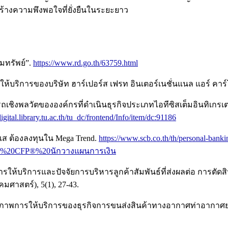
ร้างความพึงพอใจที่ยั่งยืนในระยะยาว
มทรัพย์”.
https://www.rd.go.th/63759.html
ห้บริการของบริษัท ฮาร์เปอร์ส เฟรท อินเตอร์เนชั่นแนล แอร์ คาร์โ
มารถเชิงพลวัตขององค์กรที่ดำเนินธุรกิจประเภทไอทีซิสเต็มอินทิ
digital.library.tu.ac.th/tu_dc/frontend/Info/item/dc:91186
ะแส ต้องลงทุนใน Mega Trend.
https://www.scb.co.th/th/personal-bank
พย์%20CFP®%20นักวางแผนการเงิน
ารให้บริการและปัจจัยการบริหารลูกค้าสัมพันธ์ที่ส่งผลต่อ การตัดสิ
มศาสตร์), 5(1), 27-43.
. คุณภาพการให้บริการของธุรกิจการขนส่งสินค้าทางอากาศท่าอากา