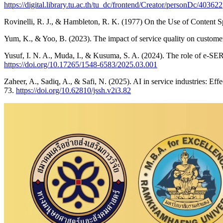
https://digital.library.tu.ac.th/tu_dc/frontend/Creator/personDc/403622
Rovinelli, R. J., & Hambleton, R. K. (1977) On the Use of Content Spe
Yum, K., & Yoo, B. (2023). The impact of service quality on customer 
Yusuf, I. N. A., Muda, I., & Kusuma, S. A. (2024). The role of e-SE
https://doi.org/10.17265/1548-6583/2025.03.001
Zaheer, A., Sadiq, A., & Safi, N. (2025). AI in service industries: Ef
73.
https://doi.org/10.62810/jssh.v2i3.82