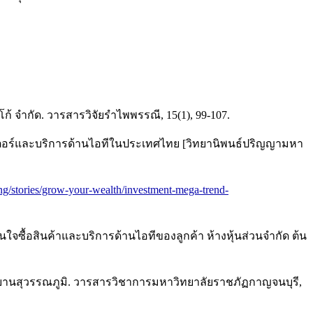
ก้ จำกัด. วารสารวิจัยรำไพพรรณี, 15(1), 99-107.
เกรเตอร์และบริการด้านไอทีในประเทศไทย [วิทยานิพนธ์ปริญญามหา
ing/stories/grow-your-wealth/investment-mega-trend-
นใจซื้อสินค้าและบริการด้านไอทีของลูกค้า ห้างหุ้นส่วนจํากัด ต้น
ศยานสุวรรณภูมิ. วารสารวิชาการมหาวิทยาลัยราชภัฏกาญจนบุรี,