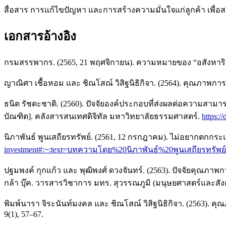
สื่อสาร การแก้ไขปัญหา และการสร้างความมั่นใจแก่ลูกค้า เพื่อส
เอกสารอ้างอิง
กรมสรรพากร. (2565, 21 พฤศจิกายน). ความหมายของ “อสังหาริ
ญาณิศา เชื้อหอม และ ชิณโสณ์ วิสิฐนิธิกิจา. (2564). คุณภาพการใ
ธนิต รัชตะชาติ. (2560). ปัจจัยองค์ประกอบที่ส่งผลต่อความสา
บัณฑิต]. คลังสารสนเทศดิจิทัล มหาวิทยาลัยธรรมศาสตร์.
https://
นิภาพันธ์ พูนเสถียรทรัพย์. (2561, 12 กรกฎาคม). ไม่อยากตกกร
investment#:~:text=บทความโดย%20นิภาพันธ์%20พูนเสถียรทรั
ปฐมพงค์ กุกแก้ว และ พุฒิพงศ์ ดวงจันทร์. (2563). ปัจจัยคุณภาพก
กล้า บุ๊ค. วารสารวิชาการ มทร. สุวรรณภูมิ (มนุษยศาสตร์และสังค
พิมพ์นารา จิระนันท์มงคล และ ชิณโสณ์ วิสิฐนิธิกิจา. (2563)
9(1), 57–67.