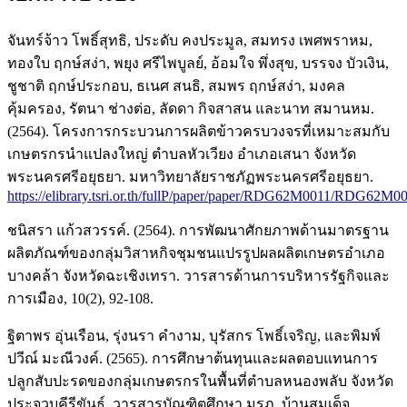
จันทร์จ้าว โพธิ์สุทธิ, ประดับ คงประมูล, สมทรง เพศพราหม,
ทองใบ ฤกษ์สง่า, พยุง ศรีไพบูลย์, อ้อมใจ พึ่งสุข, บรรจง บัวเงิน,
ชูชาติ ฤกษ์ประกอบ, ธเนศ สนธิ, สมพร ฤกษ์สง่า, มงคล
คุ้มครอง, รัตนา ช่างต่อ, ลัดดา กิจสาสน และนาท สมานหม.
(2564). โครงการกระบวนการผลิตข้าวครบวงจรที่เหมาะสมกับ
เกษตรกรนำแปลงใหญ่ ตําบลหัวเวียง อําเภอเสนา จังหวัด
พระนครศรีอยุธยา. มหาวิทยาลัยราชภัฏพระนครศรีอยุธยา.
https://elibrary.tsri.or.th/fullP/paper/paper/RDG62M0011/RDG62M00
ชนิสรา แก้วสวรรค์. (2564). การพัฒนาศักยภาพด้านมาตรฐาน
ผลิตภัณฑ์ของกลุ่มวิสาหกิจชุมชนแปรรูปผลผลิตเกษตรอำเภอ
บางคล้า จังหวัดฉะเชิงเทรา. วารสารด้านการบริหารรัฐกิจและ
การเมือง, 10(2), 92-108.
ฐิตาพร อุ่นเรือน, รุ่งนรา คํางาม, บุรัสกร โพธิ์เจริญ, และพิมพ์
ปวีณ์ มะณีวงค์. (2565). การศึกษาต้นทุนและผลตอบแทนการ
ปลูกสับปะรดของกลุ่มเกษตรกรในพื้นที่ตำบลหนองพลับ จังหวัด
ประจวบคีรีขันธ์. วารสารบัณฑิตศึกษา มรภ. บ้านสมเด็จ