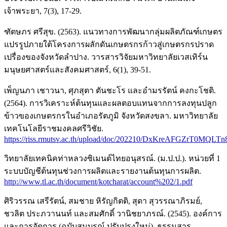
เจ้าพระยา, 7(3), 17-29.
ฑัตษภร ศรีสุข. (2563). แนวทางการพัฒนากลุ่มผลิตภัณฑ์เกษตร
แปรรูปภายใต้โครงการผลักดันเกษตรกรก้าวสู่เกษตรกรปราด
เปรื่องของจังหวัดลำปาง. วารสารวิจัยมหาวิทยาลัยเวสเทิร์น
มนุษยศาสตร์และสังคมศาสตร์, 6(1), 39-51.
เพ็ญนภา เชาวนา, ศุภสุตา ตันชะโร และอํามรรัตน์ คงกะโชติ.
(2564). การวิเคราะห์ต้นทุนและผลตอบแทนจากการลงทุนปลูก
ข้าวของเกษตรกรในอําเภอรัตภูมิ จังหวัดสงขลา. มหาวิทยาลัย
เทคโนโลยีราชมงคลศรีวิชัย.
https://riss.rmutsv.ac.th/upload/doc/202210/DxKreAFGZrT0M
วิทยาลัยเทคนิคท่าหลวงซิเมนต์ไทยอนุสรณ์. (ม.ป.ป.). หน่วยที่ 1
ระบบบัญชีต้นทุนช่วงการผลิตและรายงานต้นทุนการผลิต.
http://www.tl.ac.th/document/kotcharat/account%202/1.pdf
ศิริวรรณ เสรีรัตน์, สมชาย หิรัญกิตติ, สุดา สุวรรณาภิรมย์,
ชวลิต ประภวานนท์ และสมศักดิ์ วานิชยาภรณ์. (2545). องค์การ
และการจัดการ (ฉบับสมบูรณ์ ปรับปรุงใหม่). ธรรมสาร.