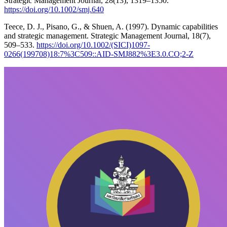
Strategic Management Journal, 28(13), 1319–1350.
https://doi.org/10.1002/smj.640
Teece, D. J., Pisano, G., & Shuen, A. (1997). Dynamic capabilities
and strategic management. Strategic Management Journal, 18(7),
509–533.
https://doi.org/10.1002/(SICI)1097-
0266(199708)18:7%3C509::AID-SMJ882%3E3.0.CO;2-Z