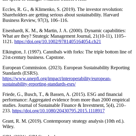
Eccles, R. G., & Klimenko, S. (2019). The investor revolution:
Shareholders are getting serious about sustainability. Harvard
Business Review, 97(3), 106–116.
Eisenhardt, K. M., & Martin, J. A. (2000). Dynamic capabilities:
What are they? Strategic Management Journal, 21(10-11), 1105–
1121.
https://doi.org/10.1002/9781405164054.ch21
Elkington, J. (1997). Cannibals with forks: The triple bottom line of
21st-century business. Capstone.
European Commission. (2023). European Sustainability Reporting
Standards (ESRS).
https://www.unepfi.org/impact/interoperability/european-
sustainability-reporting-standards-esrs/
Friede, G., Busch, T., & Bassen, A. (2015). ESG and financial
performance: Aggregated evidence from more than 2000 empirical
studies. Journal of Sustainable Finance & Investment, 5(4), 210–
233.
https://doi.org/10.1080/20430795.2015.1118917
Grant, R. M. (2019). Contemporary strategy analysis (10th ed.).
Wiley.