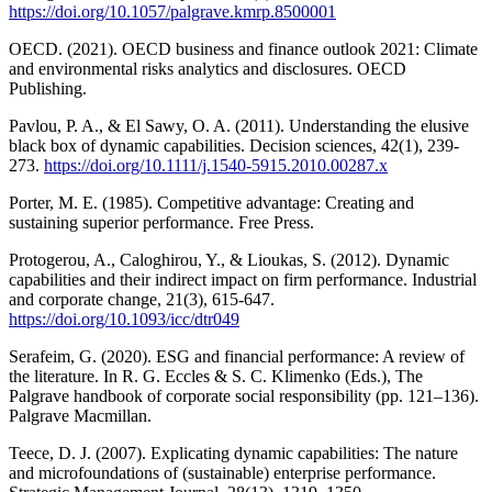
https://doi.org/10.1057/palgrave.kmrp.8500001
OECD. (2021). OECD business and finance outlook 2021: Climate
and environmental risks analytics and disclosures. OECD
Publishing.
Pavlou, P. A., & El Sawy, O. A. (2011). Understanding the elusive
black box of dynamic capabilities. Decision sciences, 42(1), 239-
273.
https://doi.org/10.1111/j.1540-5915.2010.00287.x
Porter, M. E. (1985). Competitive advantage: Creating and
sustaining superior performance. Free Press.
Protogerou, A., Caloghirou, Y., & Lioukas, S. (2012). Dynamic
capabilities and their indirect impact on firm performance. Industrial
and corporate change, 21(3), 615-647.
https://doi.org/10.1093/icc/dtr049
Serafeim, G. (2020). ESG and financial performance: A review of
the literature. In R. G. Eccles & S. C. Klimenko (Eds.), The
Palgrave handbook of corporate social responsibility (pp. 121–136).
Palgrave Macmillan.
Teece, D. J. (2007). Explicating dynamic capabilities: The nature
and microfoundations of (sustainable) enterprise performance.