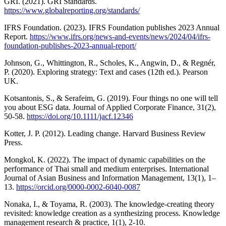
GRI. (2021). GRI Standards.
https://www.globalreporting.org/standards/
IFRS Foundation. (2023). IFRS Foundation publishes 2023 Annual
Report.
https://www.ifrs.org/news-and-events/news/2024/04/ifrs-
foundation-publishes-2023-annual-report/
Johnson, G., Whittington, R., Scholes, K., Angwin, D., & Regnér,
P. (2020). Exploring strategy: Text and cases (12th ed.). Pearson
UK.
Kotsantonis, S., & Serafeim, G. (2019). Four things no one will tell
you about ESG data. Journal of Applied Corporate Finance, 31(2),
50-58.
https://doi.org/10.1111/jacf.12346
Kotter, J. P. (2012). Leading change. Harvard Business Review
Press.
Mongkol, K. (2022). The impact of dynamic capabilities on the
performance of Thai small and medium enterprises. International
Journal of Asian Business and Information Management, 13(1), 1–
13.
https://orcid.org/0000-0002-6040-0087
Nonaka, I., & Toyama, R. (2003). The knowledge-creating theory
revisited: knowledge creation as a synthesizing process. Knowledge
management research & practice, 1(1), 2-10.