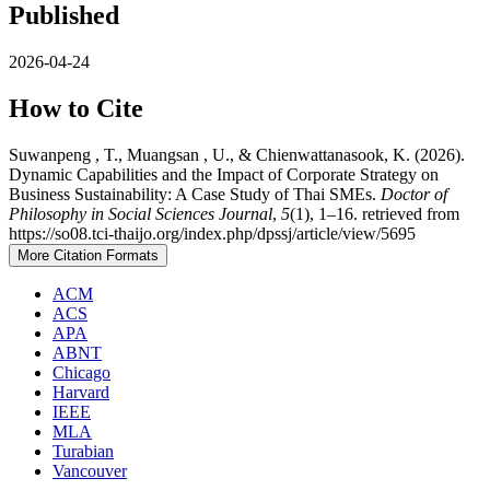
Published
2026-04-24
How to Cite
Suwanpeng , T., Muangsan , U., & Chienwattanasook, K. (2026).
Dynamic Capabilities and the Impact of Corporate Strategy on
Business Sustainability: A Case Study of Thai SMEs.
Doctor of
Philosophy in Social Sciences Journal
,
5
(1), 1–16. retrieved from
https://so08.tci-thaijo.org/index.php/dpssj/article/view/5695
More Citation Formats
ACM
ACS
APA
ABNT
Chicago
Harvard
IEEE
MLA
Turabian
Vancouver