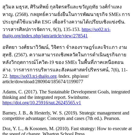
สุวิมล มธุรส, ศิรินทิพย์ กุลจิตรตรีและขวัญฤทัย วงศ์กำแหง
หาญ. (2568). กลยุทธ์ความยั่งยืนในการพัฒนาธุรกิจ SMEs การ
ประยุกต์ใช้แนวคิด ESG เพื่อสร้างความได้เปรียบเชิงแข่งขัน.
วารสารศิลปการจัดการ, 9(3), 135-153.
https://so02.tci-
thaijo.org/index.php/jam/article/view/278541
อทิตยา วงศ์ธนาวิวัฒน์, วิจิตรา จำลองราษฎร์และจิระภา งาม
สุทธิ. (2567). ความสามารถเชิงพลวัตในการดำเนินธุรกิจภาย
หลังวิกฤตการณ์โควิด-19 ของ SMEs ในพื้นที่ภาคเหนือตอน
ล่าง. วารสารการบริหารและสังคมศาสตร์ปริทรรศน์, 7(6), 11-
22.
https://so03.tci-thaijo.org
/index. php/assr/
article/download/280904/185674/1199077
Adams, C. (2017). The Sustainable Development Goals, integrated
thinking and the integrated report. Swinburne.
https://doi.org/10.25916/sut.26245565.v1
Barney, J. B., & Hesterly, W. S. (2019). Strategic management and
competitive advantage: Concepts and cases (7th ed.). Pearson.
Doz, Y. L., & Kosonen, M. (2010). Fast strategy: How to execute at
the speed of change. Wharton School Press.