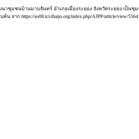
รพัฒนาชุมชนบ้านมาบจันทร์ อำเภอเมืองระยอง จังหวัดระยอง เป็นช
ืบค้น จาก https://so08.tci-thaijo.org/index.php/AJPP/article/view/5564