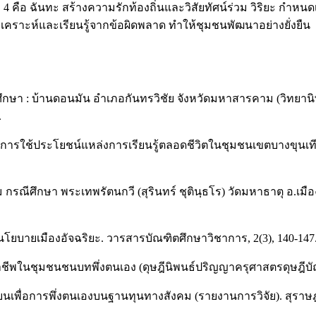
คือ ฉันทะ สร้างความรักท้องถิ่นและวิสัยทัศน์ร่วม วิริยะ กำหน
คราะห์และเรียนรู้จากข้อผิดพลาด ทำให้ชุมชนพัฒนาอย่างยั่งยืน
รณีศึกษา : บ้านดอนมัน อำเภอกันทรวิชัย จังหวัดมหาสารคาม (วิท
.
รใช้ประโยชน์แหล่งการเรียนรู้ตลอดชีวิตในชุมชนเขตบางขุนเที
กรณีศึกษา พระเทพรัตนกวี (สุรินทร์ ชุตินฺธโร) วัดมหาธาตุ อ.เมื
นโยบายเมืองอัจฉริยะ. วารสารบัณฑิตศึกษาวิชาการ, 2(3), 140-147
่ออาชีพในชุมชนชนบทพึ่งตนเอง (ดุษฎีนิพนธ์ปริญญาครุศาสตรดุษฎี
ื่อการพึ่งตนเองบนฐานทุนทางสังคม (รายงานการวิจัย). สุราษฎร