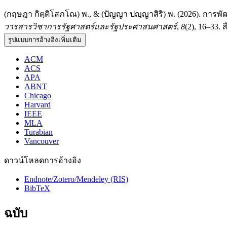
(กฤษฎา กิตฺติโสภโณ) พ., & (ปัญญา ปญฺญาสิริ) พ. (2026). กา
วารสารวิชาการรัฐศาสตร์และรัฐประศาสนศาสตร์
,
8
(2), 16–33. ส
รูปแบบการอ้างอิงเพิ่มเติม
ACM
ACS
APA
ABNT
Chicago
Harvard
IEEE
MLA
Turabian
Vancouver
ดาวน์โหลดการอ้างอิง
Endnote/Zotero/Mendeley (RIS)
BibTeX
ฉบับ