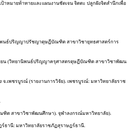
ดเป้าหมายท้าทายและแผนงานชัดเจน จิตตะ ปลูกฝังจิตสำนึกเพื่อ
ยานิพนธ์ปริญญาปรัชญาดุษฎีบัณฑิต สาขาวิชายุทธศาสตร์การ
ยน (วิทยานิพนธ์ปริญญาครุศาสตรดุษฎีบัณฑิต สาขาวิชาพัฒน
อง จ.เพชรบูรณ์ (รายงานการวิจัย). เพชรบูรณ์: มหาวิทยาลัยราช
.
บัณฑิต สาขาวิชาพัฒนศึกษา). จุฬาลงกรณ์มหาวิทยาลัย).
์ธานี: มหาวิทยาลัยราชภัฏสุราษฎร์ธานี.