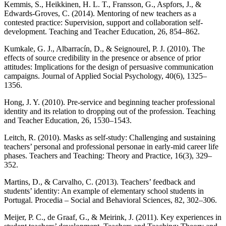
Kemmis, S., Heikkinen, H. L. T., Fransson, G., Aspfors, J., &
Edwards-Groves, C. (2014). Mentoring of new teachers as a
contested practice: Supervision, support and collaboration self-
development. Teaching and Teacher Education, 26, 854–862.
Kumkale, G. J., Albarracín, D., & Seignourel, P. J. (2010). The
effects of source credibility in the presence or absence of prior
attitudes: Implications for the design of persuasive communication
campaigns. Journal of Applied Social Psychology, 40(6), 1325–
1356.
Hong, J. Y. (2010). Pre-service and beginning teacher professional
identity and its relation to dropping out of the profession. Teaching
and Teacher Education, 26, 1530–1543.
Leitch, R. (2010). Masks as self-study: Challenging and sustaining
teachers’ personal and professional personae in early-mid career life
phases. Teachers and Teaching: Theory and Practice, 16(3), 329–
352.
Martins, D., & Carvalho, C. (2013). Teachers’ feedback and
students’ identity: An example of elementary school students in
Portugal. Procedia – Social and Behavioral Sciences, 82, 302–306.
Meijer, P. C., de Graaf, G., & Meirink, J. (2011). Key experiences in