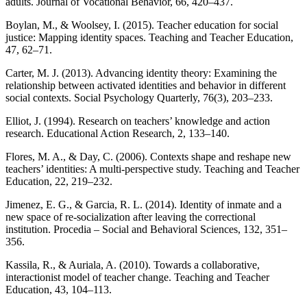
adults. Journal of Vocational Behavior, 66, 420–437.
Boylan, M., & Woolsey, I. (2015). Teacher education for social
justice: Mapping identity spaces. Teaching and Teacher Education,
47, 62–71.
Carter, M. J. (2013). Advancing identity theory: Examining the
relationship between activated identities and behavior in different
social contexts. Social Psychology Quarterly, 76(3), 203–233.
Elliot, J. (1994). Research on teachers’ knowledge and action
research. Educational Action Research, 2, 133–140.
Flores, M. A., & Day, C. (2006). Contexts shape and reshape new
teachers’ identities: A multi-perspective study. Teaching and Teacher
Education, 22, 219–232.
Jimenez, E. G., & Garcia, R. L. (2014). Identity of inmate and a
new space of re-socialization after leaving the correctional
institution. Procedia – Social and Behavioral Sciences, 132, 351–
356.
Kassila, R., & Auriala, A. (2010). Towards a collaborative,
interactionist model of teacher change. Teaching and Teacher
Education, 43, 104–113.