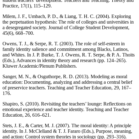
student teachers’ development. Teachers and Teaching: Theory and
Practice, 17(1), 115–129.
Milem, J. F., Umbach, P. D., & Liang, T. H. C. (2004). Exploring
the perpetuation hypothesis: The role of colleges and universities in
a desegregated society. Journal of College Student Development,
45(6), 668–700.
Owens, T. J., & Serpe, R. T. (2003). The role of self-esteem in
family identity salience and commitment among Blacks, Latinos,
and Whites. In J. P. Burke, T. J. Owens, R. T. Serpe, & P. A. Thoits
(Eds.), Advances in identity theory and research (pp. 124–265).
Kluwer Academic/Plenum Publishers.
Sanger, M. N., & Osguthorpe, R. D. (2013). Modeling as moral
education: Documenting, analyzing and addressing a central belief
of preservice teachers. Teaching and Teacher Education, 29, 167–
176.
Shapiro, S. (2010). Revisiting the teachers’ lounge: Reflections on
emotional experience and teacher identity. Teaching and Teacher
Education, 26, 616–621.
Stets, J. E., & Carter, M. J. (2007). The moral identity: A principle
identity. In J. McClelland & T. J. Fararo (Eds.), Purpose, meaning,
and action: Control system theories in sociology (pp. 293–316).