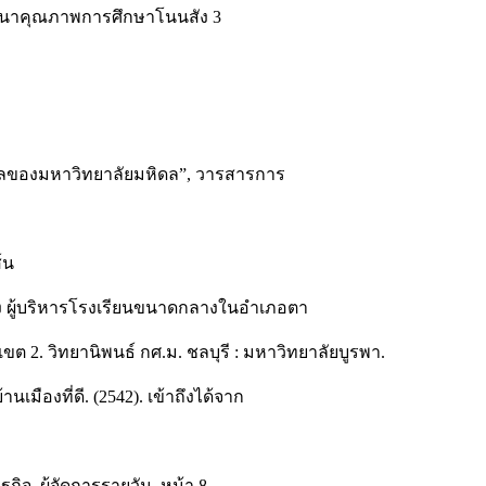
ัฒนาคุณภาพการศึกษาโนนสัง 3
ลของมหาวิทยาลัยมหิดล”, วารสารการ
์น
ง ผู้บริหารโรงเรียนขนาดกลางในอำเภอตา
ต 2. วิทยานิพนธ์ กศ.ม. ชลบุรี : มหาวิทยาลัยบูรพา.
มืองที่ดี. (2542). เข้าถึงได้จาก
ฐกิจ. ผู้จัดการรายวัน. หน้า 8