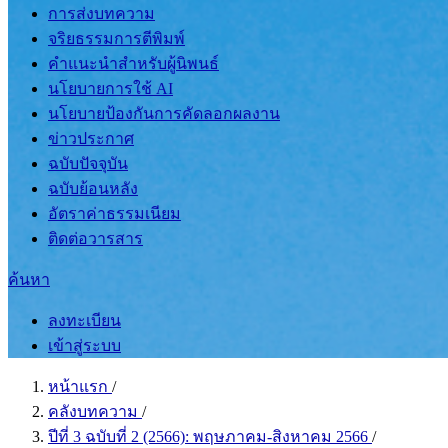
การส่งบทความ
จริยธรรมการตีพิมพ์
คำแนะนำสำหรับผู้นิพนธ์
นโยบายการใช้ AI
นโยบายป้องกันการคัดลอกผลงาน
ข่าวประกาศ
ฉบับปัจจุบัน
ฉบับย้อนหลัง
อัตราค่าธรรมเนียม
ติดต่อวารสาร
ค้นหา
ลงทะเบียน
เข้าสู่ระบบ
หน้าแรก
/
คลังบทความ
/
ปีที่ 3 ฉบับที่ 2 (2566): พฤษภาคม-สิงหาคม 2566
/