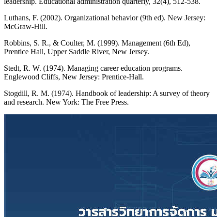
leadership. Educational administration quarterly, 32(4), 512-538.
Luthans, F. (2002). Organizational behavior (9th ed). New Jersey:
McGraw-Hill.
Robbins, S. R., & Coulter, M. (1999). Management (6th Ed),
Prentice Hall, Upper Saddle River, New Jersey.
Stedt, R. W. (1974). Managing career education programs.
Englewood Cliffs, New Jersey: Prentice-Hall.
Stogdill, R. M. (1974). Handbook of leadership: A survey of theory
and research. New York: The Free Press.