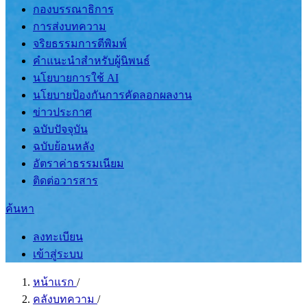
กองบรรณาธิการ
การส่งบทความ
จริยธรรมการตีพิมพ์
คำแนะนำสำหรับผู้นิพนธ์
นโยบายการใช้ AI
นโยบายป้องกันการคัดลอกผลงาน
ข่าวประกาศ
ฉบับปัจจุบัน
ฉบับย้อนหลัง
อัตราค่าธรรมเนียม
ติดต่อวารสาร
ค้นหา
ลงทะเบียน
เข้าสู่ระบบ
หน้าแรก
/
คลังบทความ
/