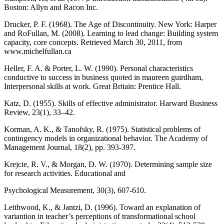
Boston: Allyn and Racon Inc.
Drucker, P. F. (1968). The Age of Discontinuity. New York: Harper
and RoFullan, M. (2008). Learning to lead change: Building system
capacity, core concepts. Retrieved March 30, 2011, from
www.michelfullan.ca
Heller, F. A. & Porter, L. W. (1990). Personal characteristics
conductive to success in business quoted in maureen guirdham,
Interpersonal skills at work. Great Britain: Prentice Hall.
Katz, D. (1955). Skills of effective administrator. Harward Business
Review, 23(1), 33–42.
Korman, A. K., & Tanofsky, R. (1975). Statistical problems of
contingency models in organizational behavior. The Academy of
Management Journal, 18(2), pp. 393-397.
Krejcie, R. V., & Morgan, D. W. (1970). Determining sample size
for research activities. Educational and
Psychological Measurement, 30(3), 607-610.
Leithwood, K., & Jantzi, D. (1996). Toward an explanation of
variantion in teacher’s perceptions of transformational school