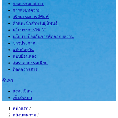
กองบรรณาธิการ
การส่งบทความ
จริยธรรมการตีพิมพ์
คำแนะนำสำหรับผู้นิพนธ์
นโยบายการใช้ AI
นโยบายป้องกันการคัดลอกผลงาน
ข่าวประกาศ
ฉบับปัจจุบัน
ฉบับย้อนหลัง
อัตราค่าธรรมเนียม
ติดต่อวารสาร
ค้นหา
ลงทะเบียน
เข้าสู่ระบบ
หน้าแรก
/
คลังบทความ
/