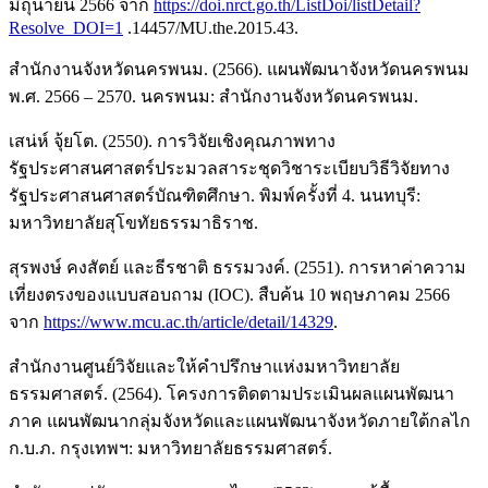
มิถุนายน 2566 จาก
https://doi.nrct.go.th/ListDoi/listDetail?
Resolve_DOI=1
.14457/MU.the.2015.43.
สำนักงานจังหวัดนครพนม. (2566). แผนพัฒนาจังหวัดนครพนม
พ.ศ. 2566 – 2570. นครพนม: สำนักงานจังหวัดนครพนม.
เสน่ห์ จุ้ยโต. (2550). การวิจัยเชิงคุณภาพทาง
รัฐประศาสนศาสตร์ประมวลสาระชุดวิชาระเบียบวิธีวิจัยทาง
รัฐประศาสนศาสตร์บัณฑิตศึกษา. พิมพ์ครั้งที่ 4. นนทบุรี:
มหาวิทยาลัยสุโขทัยธรรมาธิราช.
สุรพงษ์ คงสัตย์ และธีรชาติ ธรรมวงค์. (2551). การหาค่าความ
เที่ยงตรงของแบบสอบถาม (IOC). สืบค้น 10 พฤษภาคม 2566
จาก
https://www.mcu.ac.th/article/detail/14329
.
สำนักงานศูนย์วิจัยและให้คำปรึกษาแห่งมหาวิทยาลัย
ธรรมศาสตร์. (2564). โครงการติดตามประเมินผลแผนพัฒนา
ภาค แผนพัฒนากลุ่มจังหวัดและแผนพัฒนาจังหวัดภายใต้กลไก
ก.บ.ภ. กรุงเทพฯ: มหาวิทยาลัยธรรมศาสตร์.