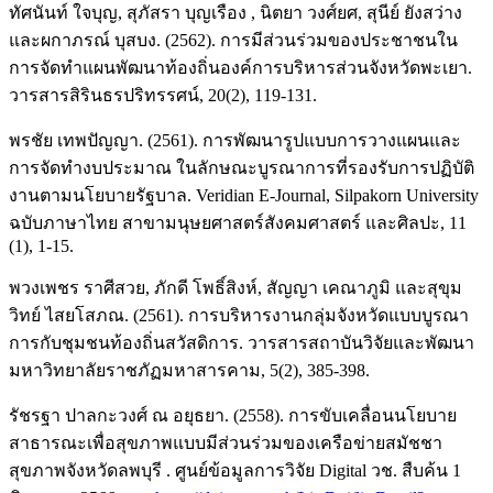
ทัศนันท์ ใจบุญ, สุภัสรา บุญเรือง , นิตยา วงศ์ยศ, สุนีย์ ยังสว่าง
และผกาภรณ์ บุสบง. (2562). การมีส่วนร่วมของประชาชนใน
การจัดทําแผนพัฒนาท้องถิ่นองค์การบริหารส่วนจังหวัดพะเยา.
วารสารสิรินธรปริทรรศน์, 20(2), 119-131.
พรชัย เทพปัญญา. (2561). การพัฒนารูปแบบการวางแผนและ
การจัดทำงบประมาณ ในลักษณะบูรณาการที่รองรับการปฏิบัติ
งานตามนโยบายรัฐบาล. Veridian E-Journal, Silpakorn University
ฉบับภาษาไทย สาขามนุษยศาสตร์สังคมศาสตร์ และศิลปะ, 11
(1), 1-15.
พวงเพชร ราศีสวย, ภักดี โพธิ์สิงห์, สัญญา เคณาภูมิ และสุขุม
วิทย์ ไสยโสภณ. (2561). การบริหารงานกลุ่มจังหวัดแบบบูรณา
การกับชุมชนท้องถิ่นสวัสดิการ. วารสารสถาบันวิจัยและพัฒนา
มหาวิทยาลัยราชภัฏมหาสารคาม, 5(2), 385-398.
รัชรฐา ปาลกะวงศ์ ณ อยุธยา. (2558). การขับเคลื่อนนโยบาย
สาธารณะเพื่อสุขภาพแบบมีส่วนร่วมของเครือข่ายสมัชชา
สุขภาพจังหวัดลพบุรี . ศูนย์ข้อมูลการวิจัย Digital วช. สืบค้น 1