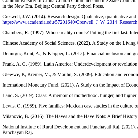
Communist Party of China Central Committee and the State Council. 
in the New Era. Beijing: Central Party School Press.
Creswell, J.W. (2014). Research design: Qualitative, quantitative 
https://www.academia.edu/57201640/Creswell_J_W_2014_Research_
Chambers, R. (1997). Whose reality counts? Putting the first last. In
Chinese Academy of Social Sciences. (2022). A Study on the Living 
Demirgüç-Kunt, A., & Klapper, L. (2012). Financial inclusion and
Frank, A. G. (1969). Latin America: Underdevelopment or revolutio
Glewwe, P., Kremer, M., & Moulin, S. (2009). Education and econom
International Monetary Fund. (2021). A Study on the Impact of Eco
Land, S. (2019). Class: A memoir of motherhood, hunger, and higher
Lewis, O. (1959). Five families: Mexican case studies in the culture 
Milanovic, B. (2016). The Haves and the Have-Nots: A Brief History 
National Institute of Rural Development and Panchayati Raj. (2021). 
Panchayati Raj.