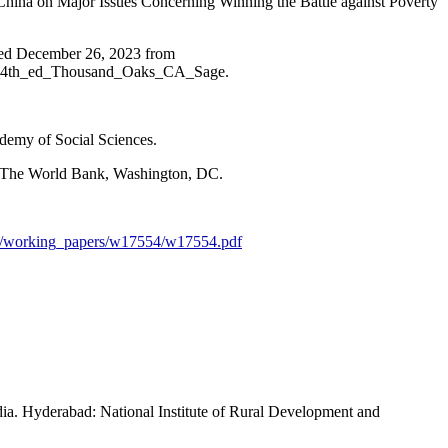
China on Major Issues Concerning Winning the Battle against Poverty
eved December 26, 2023 from
_4th_ed_Thousand_Oaks_CA_Sage.
demy of Social Sciences.
, The World Bank, Washington, DC.
les/working_papers/w17554/w17554.pdf
ndia. Hyderabad: National Institute of Rural Development and