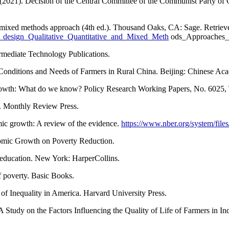
(2021). Decision of the Central Committee of the Communist Party of 
and mixed methods approach (4th ed.). Thousand Oaks, CA: Sage. Retri
design_Qualitative_Quantitative_and_Mixed_Meth
ods_Approaches
termediate Technology Publications.
Conditions and Needs of Farmers in Rural China. Beijing: Chinese Aca
 growth: What do we know? Policy Research Working Papers, No. 6025
n. Monthly Review Press.
ic growth: A review of the evidence.
https://www.nber.org/system/fi
nomic Growth on Poverty Reduction.
 education. New York: HarperCollins.
of poverty. Basic Books.
of Inequality in America. Harvard University Press.
A Study on the Factors Influencing the Quality of Life of Farmers in I