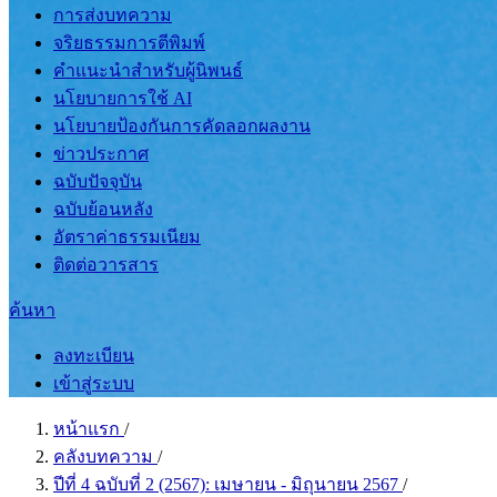
การส่งบทความ
จริยธรรมการตีพิมพ์
คำแนะนำสำหรับผู้นิพนธ์
นโยบายการใช้ AI
นโยบายป้องกันการคัดลอกผลงาน
ข่าวประกาศ
ฉบับปัจจุบัน
ฉบับย้อนหลัง
อัตราค่าธรรมเนียม
ติดต่อวารสาร
ค้นหา
ลงทะเบียน
เข้าสู่ระบบ
หน้าแรก
/
คลังบทความ
/
ปีที่ 4 ฉบับที่ 2 (2567): เมษายน - มิถุนายน 2567
/