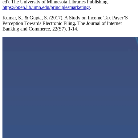
ed). The University of Minnesota Libraries Publishing.
https://open.lib.umn.edu/principlesmarketing/
.
Kumar, S., & Gupta, S. (2017). A Study on Income Tax Payer’S
Perception Towards Electronic Filing. The Journal of Internet
Banking and Commerce, 22(S7), 1-14.