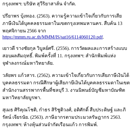
กรุงเทพฯ: บริษัท สุวีริยาสาส์น จำกัด.
ปรียาพร บุ้งทอง. (2563). ความรู้ความเข้าใจเกี่ยวกับการเสีย
ภาษีเงินได้บุคคลธรรมดาในเขตกรุงเทพมหานคร. สืบค้น 13
พฤศจิกายน 2566 จาก
https://mmm.ru.ac.th/MMM/IS/sat16/6114060120.pdf
.
เยาวดี รางชัยกุล วิบูลย์ศรี. (2556). การวัดผลและการสร้างแบบ
สอบผลสัมฤทธิ์. พิมพ์ครั้งที่ 11. กรุงเทพฯ: สำนักพิมพ์แห่ง
จุฬาลงกรณ์มหาวิทยาลัย.
วลัยพร แก้วสาร. (2562). ความเข้าใจเกี่ยวกับการเสียภาษีเงินได้
บุคคลธรรมดา กรณีศึกษาผู้เสียภาษีเงินได้บุคคลธรรมดาในเขต
สำนักงานสรรพากรพื้นที่ชลบุรี 3. งานนิพนธ์บัญชีมหาบัณฑิต
มหาวิทยาลัยบูรพา.
สุเมธ ศิริคุณโชติ, กำธร สิริชูติวงศ์, อดิศักดิ์ สืบประดิษฐ์ และภิ
รัตน์ เจียรนัย. (2563). ภาษีอากรตามประมวลรัษฎากร 2563.
กรุงเทพฯ: ห้างหุ้นส่วนจำกัดเรือนแก้ว การพิมพ์.