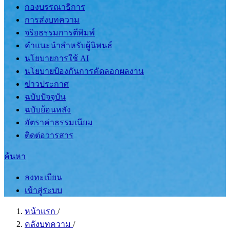
กองบรรณาธิการ
การส่งบทความ
จริยธรรมการตีพิมพ์
คำแนะนำสำหรับผู้นิพนธ์
นโยบายการใช้ AI
นโยบายป้องกันการคัดลอกผลงาน
ข่าวประกาศ
ฉบับปัจจุบัน
ฉบับย้อนหลัง
อัตราค่าธรรมเนียม
ติดต่อวารสาร
ค้นหา
ลงทะเบียน
เข้าสู่ระบบ
หน้าแรก
/
คลังบทความ
/