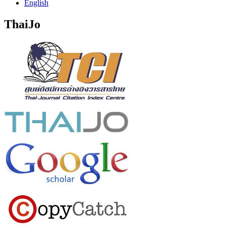
English
ThaiJo