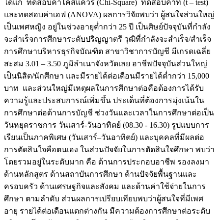
ได้แก่ ทดสอบค่าไคสแควร์ (Chi-Square) ทดสอบค่าที (t – test)
และทดสอบค่าเอฟ (ANOVA) ผลการวิจัยพบว่า ผู้สนใจส่วนใหญ่
เป็นเพศหญิง อยู่ในช่วงอายุต่ำกว่า 25 ปี เป็นศิษย์ปัจจุบันที่กำลัง
จะสำเร็จการศึกษาระดับปริญญาตรี วุฒิที่กำลังจะสำเร็จ/สำเร็จ
การศึกษาบริหารธุรกิจบัณฑิต สาขาวิชาการบัญชี มีเกรดเฉลี่ย
สะสม 3.01 – 3.50 ภูมิลำเนาจังหวัดเลย อาชีพปัจจุบันส่วนใหญ่
เป็นนิสิต/นักศึกษา และมีรายได้ต่อเดือนมีรายได้ต่ำกว่า 15,000
บาท และส่วนใหญ่มีเหตุผลในการศึกษาต่อคือต้องการได้รับ
ความรู้และประสบการณ์เพิ่มขึ้น ประเด็นที่ต้องการมุ่งเน้นใน
การศึกษาต่อด้านการบัญชี ช่วงวันและเวลาในการศึกษาต่อเป็น
วันหยุดราชการ วันเสาร์-วันอาทิตย์ (08.30 - 16.30) รูปแบบการ
เรียนเป็นภาคพิเศษ (วันเสาร์–วันอาทิตย์) และบุคคลที่มีผลต่อ
การตัดสินใจคือตนเอง ในส่วนปัจจัยในการตัดสินใจศึกษา พบว่า
โดยรวมอยู่ในระดับมาก คือ ด้านการประกอบอาชีพ รองลงมา
ด้านหลักสูตร ด้านสถาบันการศึกษา ด้านปัจจัยพื้นฐานและ
ครอบครัว ด้านเศรษฐกิจและสังคม และด้านค่าใช้จ่ายในการ
ศึกษา ตามลำดับ ส่วนผลการเปรียบเทียบพบว่าผู้สนใจที่มีเพศ
อายุ รายได้ต่อเดือนแตกต่างกัน มีความต้องการศึกษาต่อระดับ