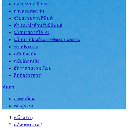
กองบรรณาธิการ
การส่งบทความ
จริยธรรมการตีพิมพ์
คำแนะนำสำหรับผู้นิพนธ์
นโยบายการใช้ AI
นโยบายป้องกันการคัดลอกผลงาน
ข่าวประกาศ
ฉบับปัจจุบัน
ฉบับย้อนหลัง
อัตราค่าธรรมเนียม
ติดต่อวารสาร
ค้นหา
ลงทะเบียน
เข้าสู่ระบบ
หน้าแรก
/
คลังบทความ
/