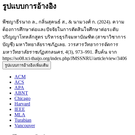
รูปแบบการอ้างอิง
พีชญาธีรนาถ ล., กลิ่นสุคนธ์ ส., & นามวงศ์ ก. (2024). ความ
ต้องการศึกษาต่อและปัจจัยในการตัดสินใจศึกษาต่อระดับ
ปริญญาโทหลักสูตร บริหารธุรกิจมหาบัณฑิต (สาขาวิชาการ
บัญชี) มหาวิทยาลัยราชภัฏเลย.
วารสารวิทยาการจัดการ
มหาวิทยาลัยราชภัฏสกลนคร
,
4
(3), 973–991. สืบค้น จาก
https://so08.tci-thaijo.org/index.php/JMSSNRU/article/view/3406
รูปแบบการอ้างอิงเพิ่มเติม
ACM
ACS
APA
ABNT
Chicago
Harvard
IEEE
MLA
Turabian
Vancouver