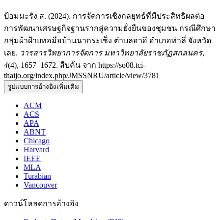
ป้อมมะรัง ส. (2024). การจัดการเชิงกลยุทธ์ที่มีประสิทธิผลต่อ
การพัฒนาเศรษฐกิจฐานรากสู่ความยั่งยืนของชุมชน กรณีศึกษา
กลุ่มผ้าฝ้ายทอมือบ้านนากระเซ็ง ตำบลอาฮี อำเภอท่าลี่ จังหวัด
เลย.
วารสารวิทยาการจัดการ มหาวิทยาลัยราชภัฏสกลนคร
,
4
(4), 1657–1672. สืบค้น จาก https://so08.tci-
thaijo.org/index.php/JMSSNRU/article/view/3781
รูปแบบการอ้างอิงเพิ่มเติม
ACM
ACS
APA
ABNT
Chicago
Harvard
IEEE
MLA
Turabian
Vancouver
ดาวน์โหลดการอ้างอิง