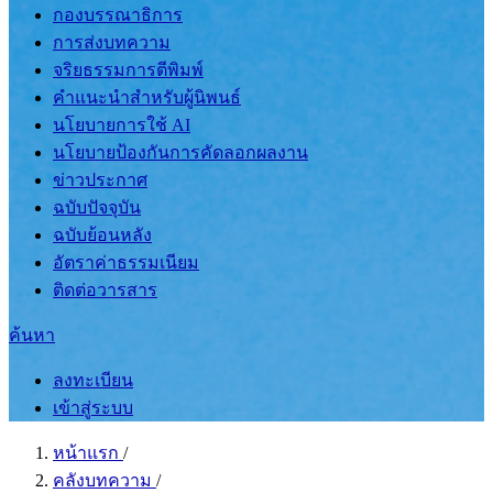
กองบรรณาธิการ
การส่งบทความ
จริยธรรมการตีพิมพ์
คำแนะนำสำหรับผู้นิพนธ์
นโยบายการใช้ AI
นโยบายป้องกันการคัดลอกผลงาน
ข่าวประกาศ
ฉบับปัจจุบัน
ฉบับย้อนหลัง
อัตราค่าธรรมเนียม
ติดต่อวารสาร
ค้นหา
ลงทะเบียน
เข้าสู่ระบบ
หน้าแรก
/
คลังบทความ
/