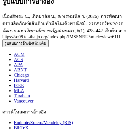
รูปแบบการอ้างอิง
เนื่องสิทธะ น., เกิดมาลัย น., & พรหมนิล ว. (2026). การพัฒนา
ตราผลิตภัณฑ์เส้นด้ายทำมือในเชิงพาณิชย์.
วารสารวิทยาการ
จัดการ มหาวิทยาลัยราชภัฏสกลนคร
,
6
(1), 428–442. สืบค้น จาก
https://so08.tci-thaijo.org/index.php/JMSSNRU/article/view/6111
รูปแบบการอ้างอิงเพิ่มเติม
ACM
ACS
APA
ABNT
Chicago
Harvard
IEEE
MLA
Turabian
Vancouver
ดาวน์โหลดการอ้างอิง
Endnote/Zotero/Mendeley (RIS)
BibTeX