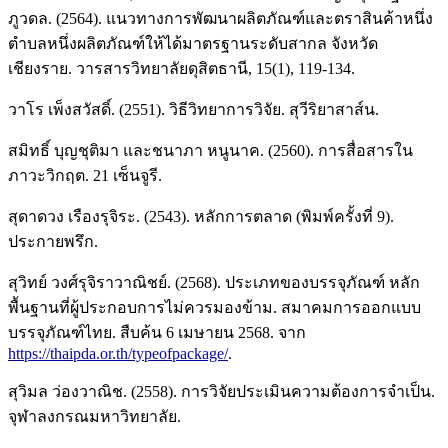
ภูวดล. (2564). แนวทางการพัฒนาผลิตภัณฑ์และตราสินค้าหนึ่ง
ตำบลหนึ่งผลิตภัณฑ์ให้ได้มาตรฐานระดับสากล จังหวัด
เชียงราย. วารสารวิทยาลัยดุสิตธานี, 15(1), 119-134.
วาโร เพ็งสวัสดิ์. (2551). วิธีวิทยาการวิจัย. สุวีริยาสาส์น.
สมิทธิ์ บุญชุติมา และชนาภา หนูนาค. (2560). การสื่อสารใน
ภาวะวิกฤต. 21 เซ็นจูรี.
สุดาดวง เรืองรุจิระ. (2543). หลักการตลาด (พิมพ์ครั้งที่ 9).
ประกายพรึก.
สุวิทย์ วงศ์รุจิราวาณิชย์. (2568). ประเภทของบรรจุภัณฑ์ หลัก
พื้นฐานที่ผู้ประกอบการไม่ควรมองข้าม. สมาคมการออกแบบ
บรรจุภัณฑ์ไทย. สืบค้น 6 เมษายน 2568. จาก
https://thaipda.or.th/typeofpackage/
.
สุวิมล ว่องวาณิช. (2558). การวิจัยประเมินความต้องการจำเป็น.
จุฬาลงกรณมหาวิทยาลัย.