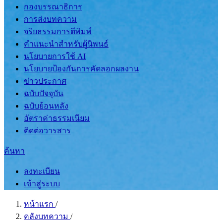
กองบรรณาธิการ
การส่งบทความ
จริยธรรมการตีพิมพ์
คำแนะนำสำหรับผู้นิพนธ์
นโยบายการใช้ AI
นโยบายป้องกันการคัดลอกผลงาน
ข่าวประกาศ
ฉบับปัจจุบัน
ฉบับย้อนหลัง
อัตราค่าธรรมเนียม
ติดต่อวารสาร
ค้นหา
ลงทะเบียน
เข้าสู่ระบบ
หน้าแรก
/
คลังบทความ
/