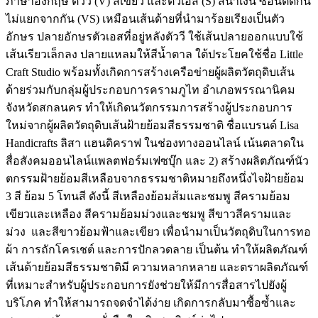
ภาษาอังกฤษ ตัววี (V) สีเขียว และตัวเอส (S) สีน้ำเงิน ซ้อนติดกัน
ไม่แยกจากกัน (VS) เหมือนเส้นด้ายที่นำมาร้อยเรียงเป็นตัว
อักษร ปลายอักษรตัวเอสที่อยู่หลังตัววี ใช้เส้นปลายออกแบบใช้
เส้นเรียวเล็กลง ปลายแหลมให้สีน้ำตาล ใต้ประโยคใช้ชื่อ Little
Craft Studio พร้อมทั้งเกิดการสร้างเครือข่ายผู้ผลิตวัตถุดิบเส้น
ด้ายร่วมกับกลุ่มผู้ประกอบการครามภูไท อำเภอพรรณานิคม
จังหวัดสกลนคร ทำให้เกิดนวัตกรรมการสร้างผู้ประกอบการ
ใหม่จากผู้ผลิตวัตถุดิบเส้นฝ้ายย้อมสีธรรมชาติ ชื่อแบรนด์ Lisa
Handicrafts ลิสา แฮนดิคราฟ ในช่องทางออนไลน์ เน้นตลาดใน
สื่อสังคมออนไลน์แพลตฟอร์มเฟซบุ๊ก และ 2) สร้างผลิตภัณฑ์นัว
ตกรรมฝ้ายย้อมสีเหลือบจากธรรมชาติหมายถึงหนึ่งไจฝ้ายย้อม
3 สี ย้อม 5 โทนสี ดังนี้ สีเหลืองย้อมส้มและชมพู สีครามย้อม
เขียวและเหลือง สีครามย้อมม่วงและชมพู สีขาวสีครามและ
ม่วง และสีขาวย้อมฟ้าและเขียว เพื่อนำมาเป็นวัตถุดิบในการทอ
ผ้า การถักโครเชต์ และการปักลวดลาย เป็นต้น ทำให้ผลิตภัณฑ์
เส้นด้ายย้อมสีธรรมชาติมี ความหลากหลาย และตราผลิตภัณฑ์
ที่เหมาะสำหรับผู้ประกอบการยังช่วยให้มีการสื่อสารไปยังผู้
บริโภค ทำให้สามารถจดจำได้ง่าย เกิดการกลับมาซื้อซ้ำและ