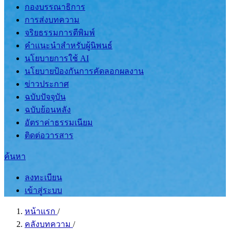
กองบรรณาธิการ
การส่งบทความ
จริยธรรมการตีพิมพ์
คำแนะนำสำหรับผู้นิพนธ์
นโยบายการใช้ AI
นโยบายป้องกันการคัดลอกผลงาน
ข่าวประกาศ
ฉบับปัจจุบัน
ฉบับย้อนหลัง
อัตราค่าธรรมเนียม
ติดต่อวารสาร
ค้นหา
ลงทะเบียน
เข้าสู่ระบบ
หน้าแรก
/
คลังบทความ
/