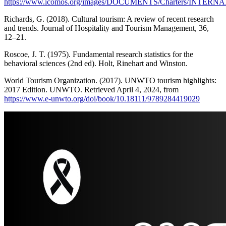
https://www.icomos.org/images/DOCUMENTS/Charters/IN
Richards, G. (2018). Cultural tourism: A review of recent research
and trends. Journal of Hospitality and Tourism Management, 36,
12–21.
Roscoe, J. T. (1975). Fundamental research statistics for the
behavioral sciences (2nd ed). Holt, Rinehart and Winston.
World Tourism Organization. (2017). UNWTO tourism highlights:
2017 Edition. UNWTO. Retrieved April 4, 2024, from
https://www.e-unwto.org/doi/book/10.18111/9789284419029