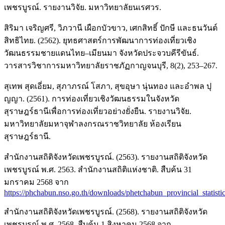
เพชรบูรณ์. รายงานวิจัย. มหาวิทยาลัยนเรศวร.
สิริมา เจริญศรี, วิภวานี เผือกบัวขาว, เศกสิทธิ์ ปักษี และธนวันต์
สิทธิไทย. (2562). ยุทธศาสตร์การพัฒนาการท่องเที่ยวเชิง
วัฒนธรรมชายแดนไทย–เมียนมา จังหวัดประจวบคีรีขันธ์.
วารสารวิชาการมหาวิทยาลัยราชภัฏกาญจนบุรี, 8(2), 253–267.
สุเทพ สุดเอี่ยม, สุภาภรณ์ โสภา, สุขอุษา นุ่นทอง และอำพล ปุ
ญญา. (2561). การท่องเที่ยวเชิงวัฒนธรรมในจังหวัด
สุราษฎร์ธานีเพื่อการท่องเที่ยวอย่างยั่งยืน. รายงานวิจัย.
มหาวิทยาลัยมหาจุฬาลงกรณราชวิทยาลัย ห้องเรียน
สุราษฎร์ธานี.
สำนักงานสถิติจังหวัดเพชรบูรณ์. (2563). รายงานสถิติจังหวัด
เพชรบูรณ์ พ.ศ. 2563. สำนักงานสถิติแห่งชาติ. สืบค้น 31
มกราคม 2568 จาก
https://phchabun.nso.go.th/downloads/phetchabun_provincial_statisti
สำนักงานสถิติจังหวัดเพชรบูรณ์. (2568). รายงานสถิติจังหวัด
เพชรบูรณ์ พ.ศ. 2568. สืบค้น 1 สิงหาคม 2568 จาก