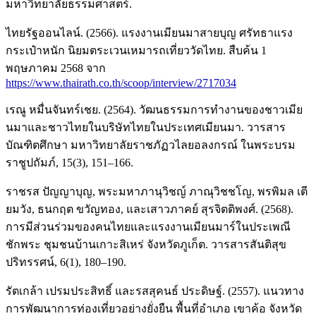
มหาวิทยาลัยธรรมศาสตร์.
ไทยรัฐออนไลน์. (2566). แรงงานเมียนมาสายบุญ ศรัทธาแรง
กระเป๋าหนัก นิยมตระเวนเหมารถเที่ยววัดไทย. สืบค้น 1
พฤษภาคม 2568 จาก
https://www.thairath.co.th/scoop/interview/2717034
เรณู หมื่นจันทร์เชย. (2564). วัฒนธรรมการทำงานของชาวเมีย
นมาและชาวไทยในบริษัทไทยในประเทศเมียนมา. วารสาร
บัณฑิตศึกษา มหาวิทยาลัยราชภัฏวไลยอลงกรณ์ ในพระบรม
ราชูปถัมภ์, 15(3), 151–166.
ราชรส ปัญญาบุญ, พระมหาภานุวิชญ์ ภาณุวิชชโญ, พรพิมล เตี
ยมวัง, ธนกฤต ขวัญทอง, และเสาวภาคย์ สุรจิตติพงศ์. (2568).
การมีส่วนร่วมของคนไทยและแรงงานเมียนมาร์ในประเพณี
ชักพระ ชุมชนบ้านเกาะสิเหร่ จังหวัดภูเก็ต. วารสารสันติสุข
ปริทรรศน์, 6(1), 180–190.
รัตเกล้า เปรมประสิทธิ์ และรสสุคนธ์ ประดิษฐ์. (2557). แนวทาง
การพัฒนาการท่องเที่ยวอย่างยั่งยืน พื้นที่อำเภอ เขาค้อ จังหวัด