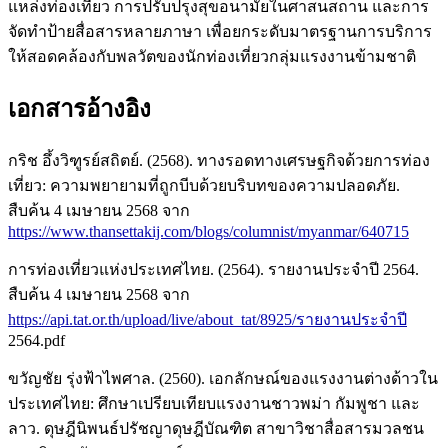
แหล่งท่องเที่ยว การปรับปรุงสุขอนามัยในศาสนสถาน และการ
จัดทำป้ายสื่อสารหลายภาษา เพื่อยกระดับมาตรฐานการบริการ
ให้สอดคล้องกับพลวัตของนักท่องเที่ยวกลุ่มแรงงานข้ามชาติ
เอกสารอ้างอิง
กริช อึ้งวิฑูรย์สถิตย์. (2568). ทางรอดทางเศรษฐกิจด้วยการท่อง
เที่ยว: ความพยายามที่ถูกบีบด้วยบริบทของความปลอดภัย.
สืบค้น 4 เมษายน 2568 จาก
https://www.thansettakij.com/blogs/columnist/myanmar/640715
การท่องเที่ยวแห่งประเทศไทย. (2564). รายงานประจำปี 2564.
สืบค้น 4 เมษายน 2568 จาก
https://api.tat.or.th/upload/live/about_tat/8925/รายงานประจำปี
2564.pdf
ขวัญชัย รุ่งฟ้าไพศาล. (2560). เอกลักษณ์ของแรงงานต่างด้าวใน
ประเทศไทย: ศึกษาเปรียบเทียบแรงงานชาวพม่า กัมพูชา และ
ลาว. ดุษฎีนิพนธ์ปรัชญาดุษฎีบัณฑิต สาขาวิชาสื่อสารมวลชน