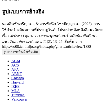
รูปแบบการอ้างอิง
นวลสินชัยเจริญ น. ., & สารพัดนึก ไชยปัญญา จ. . (2023). การ
ใช้คำสร้างจินตภาพที่ปรากฏในคำโปรยปกหลังหนังสือนวนิยาย
เรื่องเพชรพระอุมา.
วารสารมนุษยศาสตร์ ฉบับบัณฑิตศึกษา
มหาวิทยาลัยรามคำแหง
,
11
(2), 13–25. สืบค้น จาก
https://so08.tci-thaijo.org/index.php/ghuru/article/view/1888
รูปแบบการอ้างอิงเพิ่มเติม
ACM
ACS
APA
ABNT
Chicago
Harvard
IEEE
MLA
Turabian
Vancouver