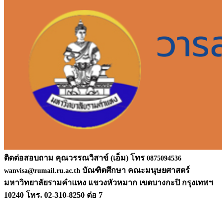
ติดต่อสอบถาม คุณวรรณวิสาข์ (เอ็ม) โทร
0875094536
บัณฑิตศึกษา คณะมนุษยศาสตร์
wanvisa@rumail.ru.ac.th
มหาวิท
ยาลัยรามคำแหง แขวงหัวหมาก เขตบางกะปิ กรุงเทพฯ
10240 โทร. 02-310-8250 ต่อ 7