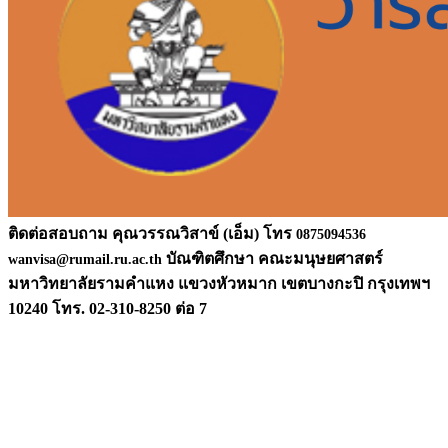
ติดต่อสอบถาม คุณวรรณวิสาข์ (เอ็ม) โทร
0875094536
บัณฑิตศึกษา คณะมนุษยศาสตร์
wanvisa@rumail.ru.ac.th
มหาวิท
ยาลัยรามคำแหง แขวงหัวหมาก เขตบางกะปิ กรุงเทพฯ
10240 โทร. 02-310-8250 ต่อ 7