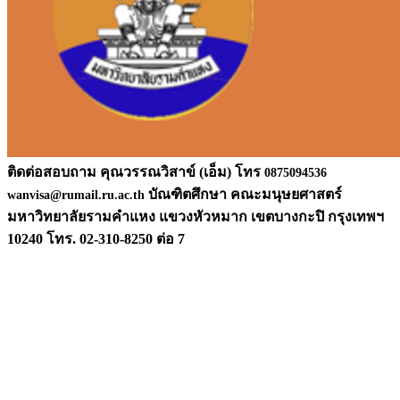
ติดต่อสอบถาม คุณวรรณวิสาข์ (เอ็ม) โทร
0875094536
บัณฑิตศึกษา คณะมนุษยศาสตร์
wanvisa@rumail.ru.ac.th
มหาวิท
ยาลัยรามคำแหง แขวงหัวหมาก เขตบางกะปิ กรุงเทพฯ
10240 โทร. 02-310-8250 ต่อ 7