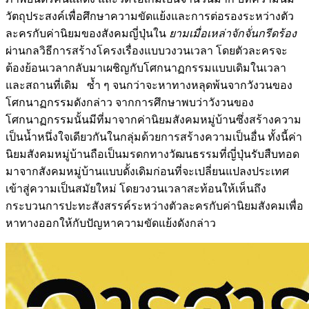
วัตถุประสงค์เพื่อศึกษาความขัดแย้งและการต่อรองระหว่างตัว
ละครกับค่านิยมของสังคมญี่ปุ่นใน
ยามเมื่อเหล่าจักจั่นกรีดร้อง
ผ่านกลวิธีการสร้างโครงเรื่องแบบวงวนเวลา โดยตัวละครจะ
ต้องย้อนเวลากลับมาเผชิญกับโศกนาฏกรรมแบบเดิมในเวลา
และสถานที่เดิม ซ้ำ ๆ จนกว่าจะหาทางหลุดพ้นจากวังวนของ
โศกนาฏกรรมดังกล่าว จากการศึกษาพบว่าวังวนของ
โศกนาฏกรรมนั้นมีที่มาจากค่านิยมสังคมหมู่บ้านซึ่งสร้างความ
เป็นน้ำหนึ่งใจเดียวกันในกลุ่มด้วยการสร้างความเป็นอื่น ทั้งนี้ค่า
นิยมสังคมหมู่บ้านถือเป็นมรดกทางวัฒนธรรมที่ญี่ปุ่นรับสืบทอด
มาจากสังคมหมู่บ้านแบบดั้งเดิมก่อนที่จะเปลี่ยนแปลงประเทศ
เข้าสู่ความเป็นสมัยใหม่ โดยวงวนเวลาสะท้อนให้เห็นถึง
กระบวนการปะทะสังสรรค์ระหว่างตัวละครกับค่านิยมสังคมเพื่อ
หาทางออกให้กับปัญหาความขัดแย้งดังกล่าว