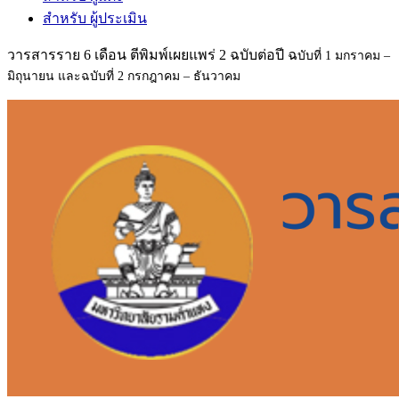
สำหรับ ผู้ประเมิน
วารสารราย 6 เดือน ตีพิมพ์เผยแพร่ 2 ฉบับต่อปี ฉ
บับที่ 1 มกราคม –
มิถุนายน และฉ
บับที่ 2 กรกฎาคม – ธันวาคม