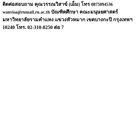
ติดต่อสอบถาม คุณวรรณวิสาข์ (เอ็ม) โทร
0875094536
บัณฑิตศึกษา คณะมนุษยศาสตร์
wanvisa@rumail.ru.ac.th
มหาวิท
ยาลัยรามคำแหง แขวงหัวหมาก เขตบางกะปิ กรุงเทพฯ
10240 โทร. 02-310-8250 ต่อ 7