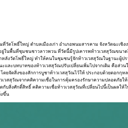
ที่วัดโพธิ์ใหญ่ ตำบลเมืองเก่า อำเภอพนมสารคาม จังหวัดฉะเชิ
ู่ในพื้นที่ชุมชนชาวลาวพวน ที่วัดนี้มีรูปเคารพท้าวเวสสุวัณขนาด
่าช้าหลังวัดโพธิ์ใหญ่ ทำให้คนในชุมชนรู้จักท้าวเวสสุวัณในฐานะผู้ปร
บฐานะและบทบาทของท้าวเวสสุวัณปรับเปลี่ยนเพิ่มไปจากเดิม คือส่วน
 โดยจัดสิ่งของสักการบูชาท้าวเวสสุวัณไว้ให้ ประกอบด้วยดอกกุห
าวเวสสุวัณจากคติความเชื่อในการคุ้มครองรักษาความปลอดภัยให้แก่ผ
ชิดกับสิ่งศักดิ์สิทธิ์ คติความเชื่อท้าวเวสสุวัณที่เปลี่ยนไปนี้เป็นผล
งขึ้น