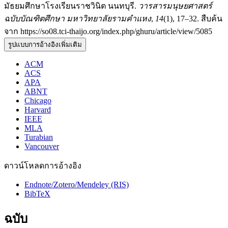
มัธยมศึกษาโรงเรียนราชวินิต นนทบุรี.
วารสารมนุษยศาสตร์
ฉบับบัณฑิตศึกษา มหาวิทยาลัยรามคำแหง
,
14
(1), 17–32. สืบค้น
จาก https://so08.tci-thaijo.org/index.php/ghuru/article/view/5085
รูปแบบการอ้างอิงเพิ่มเติม
ACM
ACS
APA
ABNT
Chicago
Harvard
IEEE
MLA
Turabian
Vancouver
ดาวน์โหลดการอ้างอิง
Endnote/Zotero/Mendeley (RIS)
BibTeX
ฉบับ