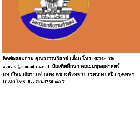
ติดต่อสอบถาม คุณวรรณวิสาข์ (เอ็ม) โทร
0875094536
บัณฑิตศึกษา คณะมนุษยศาสตร์
wanvisa@rumail.ru.ac.th
มหาวิท
ยาลัยรามคำแหง แขวงหัวหมาก เขตบางกะปิ กรุงเทพฯ
10240 โทร. 02-310-8250 ต่อ 7