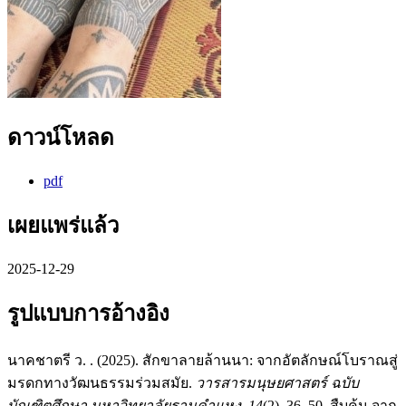
ดาวน์โหลด
pdf
เผยแพร่แล้ว
2025-12-29
รูปแบบการอ้างอิง
นาคชาตรี ว. . (2025). สักขาลายล้านนา: จากอัตลักษณ์โบราณสู่
มรดกทางวัฒนธรรมร่วมสมัย.
วารสารมนุษยศาสตร์ ฉบับ
บัณฑิตศึกษา มหาวิทยาลัยรามคำแหง
,
14
(2), 36–50. สืบค้น จาก