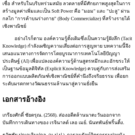
เชื่อ สำหรับในบริบทร่วมสมัย ลวดลายที่มีศักยภาพสูงสุดในการ
สร้างมูลค่าเพิ่มและเป็น Soft Power คือ "มอม" และ "ปะลู" ผ่าน
กลไก "การค้าบนร่างกาย" (Body Commercialize) ที่สร้างรายได้
เชิงพาณิชย์
อย่างไรก็ตาม องค์ความรู้ดั้งเดิมซึ่งเป็นความรู้ฝังลึก (Tacit
Knowledge) กำลังเผชิญความเสี่ยงต่อการสูญหาย บทความนี้จึง
เสนอแนวทางการจัดการโดยบูรณาการเทคโนโลยีปัญญา
ประดิษฐ์ (AI) เพื่อแปลงองค์ความรู้ด้านสูตรหมึกและอักขระให้
เป็นฐานข้อมูลดิจิทัล (Explicit Knowledge) ควบคู่กับการส่งเสริม
การออกแบบผลิตภัณฑ์เชิงพาณิชย์ที่คำนึงถึงจริยธรรม เพื่อยก
ระดับมรดกทางวัฒนธรรมล้านนาสู่ความยั่งยืน
เอกสารอ้างอิง
เกรียงศักดิ์ ชัยดรุณ. (2568). ส่องอดีตล้านนาตะวันออกจาก
บันทึกการเดินทางของ เรจินาลด์ เลอ เมย์. นันทพันธ์พริ้นติ้ง.
ธวัชชัย ปุณณลิมปกุล. (ม.ป.ป.). การอนุรักษ์จิตรกรรมฝาผนัง.