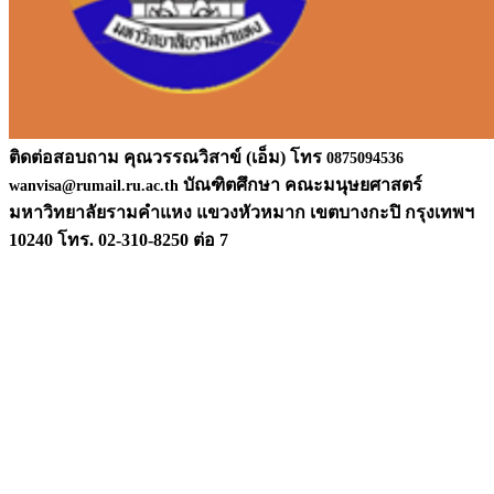
ติดต่อสอบถาม คุณวรรณวิสาข์ (เอ็ม) โทร
0875094536
บัณฑิตศึกษา คณะมนุษยศาสตร์
wanvisa@rumail.ru.ac.th
มหาวิท
ยาลัยรามคำแหง แขวงหัวหมาก เขตบางกะปิ กรุงเทพฯ
10240 โทร. 02-310-8250 ต่อ 7