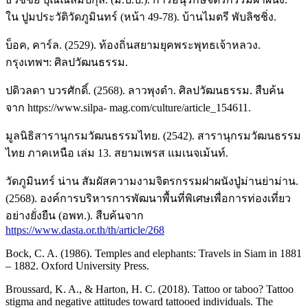
ใน ปูมประวัติวัดภูมินทร์ (หน้า 49-78). บ้านไมตรี พับลิชชิ่ง.
บ็อค, คาร์ล. (2529). ท้องถิ่นสยามยุคพระพุทธเจ้าหลวง.
กรุงเทพฯ: ศิลปวัฒนธรรม.
ปดิวลดา บวรศักดิ์. (2568). ลาวพุงดำ. ศิลปวัฒนธรรม. สืบค้น
จาก
https://www.silpa-
mag.com/culture/article_154611.
มูลนิธิสารานุกรมวัฒนธรรมไทย. (2542). สารานุกรมวัฒนธรรม
ไทย ภาคเหนือ เล่ม 13. สยามเพรส แมเนจเม้นท์.
วัดภูมินทร์ น่าน สัมผัสความงามจิตรกรรมฝาผนังปู่ม่านย่าม่าน.
(2568). องค์การบริหารการพัฒนาพื้นที่พิเศษเพื่อการท่องเที่ยว
อย่างยั่งยืน (อพท.). สืบค้นจาก
https://www.dasta.or.th/th/article/268
Bock, C. A. (1986). Temples and elephants: Travels in Siam in 1881
– 1882. Oxford University Press.
Broussard, K. A., & Harton, H. C. (2018). Tattoo or taboo? Tattoo
stigma and negative attitudes toward tattooed individuals. The