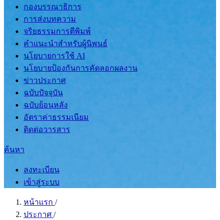
กองบรรณาธิการ
การส่งบทความ
จริยธรรมการตีพิมพ์
คำแนะนำสำหรับผู้นิพนธ์
นโยบายการใช้ AI
นโยบายป้องกันการคัดลอกผลงาน
ข่าวประกาศ
ฉบับปัจจุบัน
ฉบับย้อนหลัง
อัตราค่าธรรมเนียม
ติดต่อวารสาร
ค้นหา
ลงทะเบียน
เข้าสู่ระบบ
หน้าแรก
/
ประกาศ
/