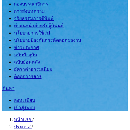
กองบรรณาธิการ
การส่งบทความ
จริยธรรมการตีพิมพ์
คำแนะนำสำหรับผู้นิพนธ์
นโยบายการใช้ AI
นโยบายป้องกันการคัดลอกผลงาน
ข่าวประกาศ
ฉบับปัจจุบัน
ฉบับย้อนหลัง
อัตราค่าธรรมเนียม
ติดต่อวารสาร
ค้นหา
ลงทะเบียน
เข้าสู่ระบบ
หน้าแรก
/
ประกาศ
/