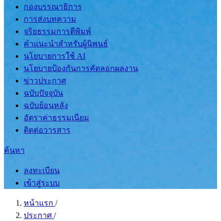
กองบรรณาธิการ
การส่งบทความ
จริยธรรมการตีพิมพ์
คำแนะนำสำหรับผู้นิพนธ์
นโยบายการใช้ AI
นโยบายป้องกันการคัดลอกผลงาน
ข่าวประกาศ
ฉบับปัจจุบัน
ฉบับย้อนหลัง
อัตราค่าธรรมเนียม
ติดต่อวารสาร
ค้นหา
ลงทะเบียน
เข้าสู่ระบบ
หน้าแรก
/
ประกาศ
/