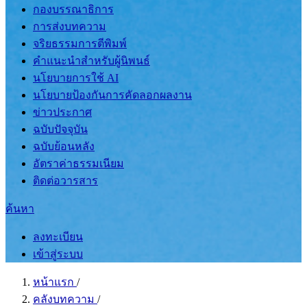
กองบรรณาธิการ
การส่งบทความ
จริยธรรมการตีพิมพ์
คำแนะนำสำหรับผู้นิพนธ์
นโยบายการใช้ AI
นโยบายป้องกันการคัดลอกผลงาน
ข่าวประกาศ
ฉบับปัจจุบัน
ฉบับย้อนหลัง
อัตราค่าธรรมเนียม
ติดต่อวารสาร
ค้นหา
ลงทะเบียน
เข้าสู่ระบบ
หน้าแรก
/
คลังบทความ
/