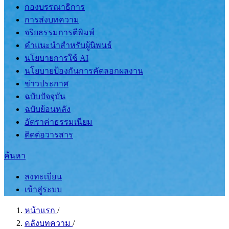
กองบรรณาธิการ
การส่งบทความ
จริยธรรมการตีพิมพ์
คำแนะนำสำหรับผู้นิพนธ์
นโยบายการใช้ AI
นโยบายป้องกันการคัดลอกผลงาน
ข่าวประกาศ
ฉบับปัจจุบัน
ฉบับย้อนหลัง
อัตราค่าธรรมเนียม
ติดต่อวารสาร
ค้นหา
ลงทะเบียน
เข้าสู่ระบบ
หน้าแรก
/
คลังบทความ
/