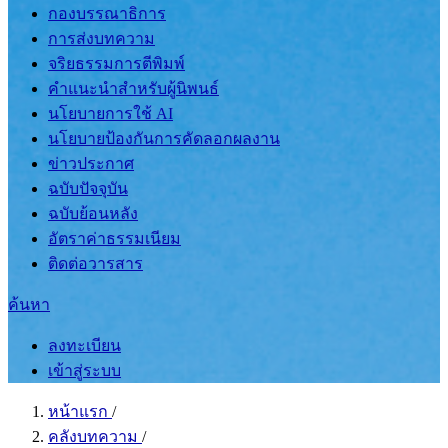
กองบรรณาธิการ
การส่งบทความ
จริยธรรมการตีพิมพ์
คำแนะนำสำหรับผู้นิพนธ์
นโยบายการใช้ AI
นโยบายป้องกันการคัดลอกผลงาน
ข่าวประกาศ
ฉบับปัจจุบัน
ฉบับย้อนหลัง
อัตราค่าธรรมเนียม
ติดต่อวารสาร
ค้นหา
ลงทะเบียน
เข้าสู่ระบบ
หน้าแรก
/
คลังบทความ
/