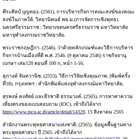
พีระศิลป์ บุญทอง. (2561). การบริหารกิจการคณะสงฆ์ของคณะ
สงฆ์ในภาคใต้. วิทยานิพนธ์ พธ.ม.(การจัดการเชิงพุทธ).
นครศรีธรรมราช : วิทยาเขตนครศรีธรรมราช มหาวิทยาลัย
มหาจุฬาลงกรณราชวิทยาลัย.
พระราชกฤษฎีกา. (2546). ว่าด้วยหลักเกณฑ์และวิธีการบริหาร
กิจการบ้านเมืองที่ดี พ.ศ. 2546. (9 ตุลาคม 2546) ราชกิจจานุ
เบกษา เล่ม120 ตอนที่ 100 ก, หน้า 1-16.
สุภางค์ จันทวานิช. (2553). วิธีการวิจัยเชิงคุณภาพ. (พิมพ์ครั้ง
ที่18). กรุงเทพฯ : สำนักพิมพ์แห่งจุฬาลงกรณ์มหาวิทยาลัย.
สุรพงษ์ คงสัตย์ และธีรชาติ ธรรมวงค์. (2565). การหาค่าความ
เที่ยงตรงของแบบสอบถาม (IOC). เข้าถึงได้จาก
https://www.mcu.ac.th/article/detail/14329
. 15 สิงหาคม 2565
สำนักงานพระพุทธศาสนาแห่งชาติ. (2565). ข้อมูลพื้นฐานทาง
พระพุทธศาสนา ปี 2565. เข้าถึงได้จาก
https://www.onab.go.th/th/ebook/category/detail/id/1/iid/130
. 20