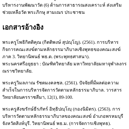
บริหารงานพัฒนาวัด (6) ด้านการสาธารณสงเคราะห์ ส่งเสริม
ช่วยเหลือวัด พระภิกษุ สามเณร ประชาชน
เอกสารอ้างอิง
พระครูโพธิกิตติคุณ (กิตติพงษ์ สุปญฺโญ). (2561). การบริหาร
กิจการคณะสงฆ์ตามหลักธรรมาภิบาลเชิงพุทธของคณะสงฆ์
ภาค 3. วิทยานิพนธ์ พธ.ด. (พระพุทธศาสนา).
พระนครศรีอยุธยา : บัณฑิตวิทยาลัย มหาวิทยาลัยมหาจุฬาลงกร
ณราชวิทยาลัย.
พระครูวิมลภาณ รัชตมงคลชล. (2561). ปัจจัยที่มีผลต่อความ
สำเร็จในการบริหารจัดการวัดตามหลักธรรมาภิบาล. วารสาร
วิทยาลัยนครราชสีมา, 12(1), 89-100.
พระครูสังฆรักษ์ธีรภัทร์ อิทฺธิปญฺโญฺ (กองนิมิตร). (2563). การ
บริหารวัดตามหลักธรรมาภิบาลของคณะสงฆ์ อำเภอพรหมบุรี
จังหวัดสิงห์บุรี. วิทยานิพนธ์ พธ.ม. (การจัดการเชิงพุทธ).