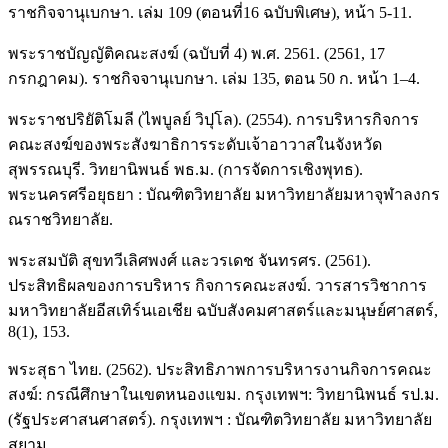
ราชกิจจานุเบกษา. เล่ม 109 (ตอนที่16 ฉบับพิเศษ), หน้า 5-11.
พระราชบัญญัติคณะสงฆ์ (ฉบับที่ 4) พ.ศ. 2561. (2561, 17
กรกฎาคม). ราชกิจจานุเบกษา. เล่ม 135, ตอน 50 ก. หน้า 1–4.
พระราชปริยัติโมลี (ไพบูลย์ วิปุโล). (2554). การบริหารกิจการ
คณะสงฆ์ของพระสังฆาธิการระดับเจ้าอาวาสในจังหวัด
สุพรรณบุรี. วิทยานิพนธ์ พธ.ม. (การจัดการเชิงพุทธ).
พระนครศรีอยุธยา : บัณฑิตวิทยาลัย มหาวิทยาลัยมหาจุฬาลงกร
ณราชวิทยาลัย.
พระสมบัติ สุขทวีเลิศพงศ์ และวรเดช จันทรศร. (2561).
ประสิทธิผลของการบริหาร กิจการคณะสงฆ์. วารสารวิชาการ
มหาวิทยาลัยอีสเทิร์นเอเชีย ฉบับสังคมศาสตร์และมนุษย์ศาสตร์,
8(1), 153.
พระสุธา ไทย. (2562). ประสิทธิภาพการบริหารงานกิจการคณะ
สงฆ์: กรณีศึกษาในเขตหนองแขม. กรุงเทพฯ: วิทยานิพนธ์ รป.ม.
(รัฐประศาสนศาสตร์). กรุงเทพฯ : บัณฑิตวิทยาลัย มหาวิทยาลัย
สยาม.