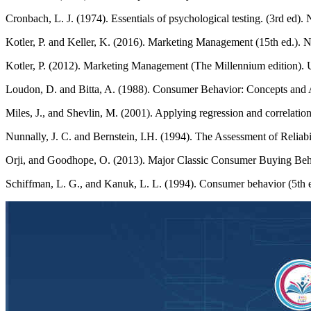
Cronbach, L. J. (1974). Essentials of psychological testing. (3rd ed
Kotler, P. and Keller, K. (2016). Marketing Management (15th ed.). 
Kotler, P. (2012). Marketing Management (The Millennium edition). U
Loudon, D. and Bitta, A. (1988). Consumer Behavior: Concepts and 
Miles, J., and Shevlin, M. (2001). Applying regression and correlatio
Nunnally, J. C. and Bernstein, I.H. (1994). The Assessment of Reliab
Orji, and Goodhope, O. (2013). Major Classic Consumer Buying Beha
Schiffman, L. G., and Kanuk, L. L. (1994). Consumer behavior (5th e