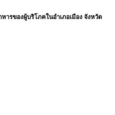
าหารของผู้บริโภคในอำเภอเมือง จังหวัด