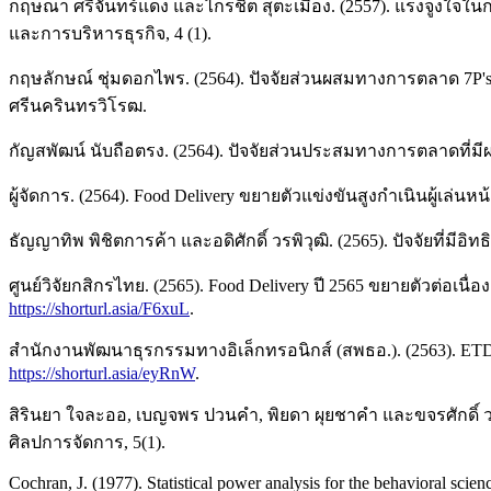
กฤษณา ศรีจันทร์แดง และไกรชิต สุตะเมือง. (2557). แรงจูงใ
และการบริหารธุรกิจ, 4 (1).
กฤษลักษณ์ ชุ่มดอกไพร. (2564). ปัจจัยส่วนผสมทางการตลาด 7P's
ศรีนครินทรวิโรฒ.
กัญสพัฒน์ นับถือตรง. (2564). ปัจจัยส่วนประสมทางการตลาดที่มีผ
ผู้จัดการ. (2564). Food Delivery ขยายตัวแข่งขันสูงกำเนินผู้เล่น
ธัญญาทิพ พิชิตการค้า และอดิศักดิ์ วรพิวุฒิ. (2565). ปัจจัยท
ศูนย์วิจัยกสิกรไทย. (2565). Food Delivery ปี 2565 ขยายตัวต่อเนื
https://shorturl.asia/F6xuL
.
สำนักงานพัฒนาธุรกรรมทางอิเล็กทรอนิกส์ (สพธอ.). (2563). ETD
https://shorturl.asia/eyRnW
.
สิรินยา ใจละออ, เบญจพร ปวนคำ, พิยดา ผุยชาคำ และขจรศักดิ์ 
ศิลปการจัดการ, 5(1).
Cochran, J. (1977). Statistical power analysis for the behavioral sci