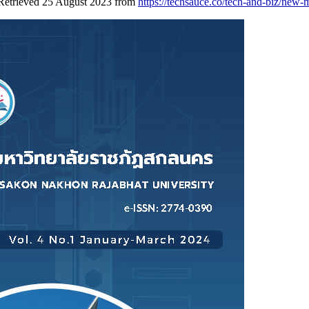
Retrieved 25 August 2023 from
https://techsauce.co/tech-and-biz/new-