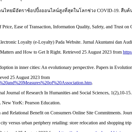
คนไทยมีอัตราช้อปปิ้งออนไลน์สูงที่สุดในโลกช่วง COVID-19. สืบค้
of Price, Ease of Transaction, Information Quality, Safety, and Trust o
ectronic Loyalty (e-Loyalty) Pada Website. Jurnal Akuntansi dan Audi
 Matters and How to Get It Right. Retrieved 25 August 2023 from
http
ption in inner cities: An evolutionary perspective. Papers in Evolu
rieved 25 August 2023 from
ance%20and%20Measures%20of%20Association.htm
.
nal Journal of Research In Humanities and Social Sciences, 1(2),10-15.
.). New YorK: Pearson Education.
n and Relational Benefit on Consumers Online Site Commitments. Journ
city versus urban periphery retailing: store relocation and shopping tr