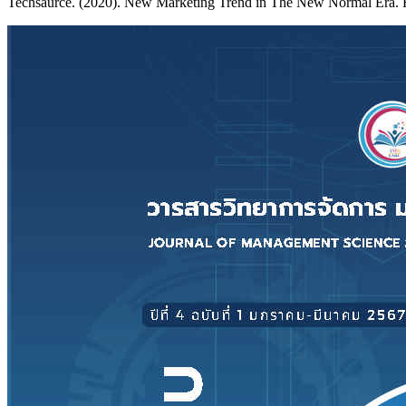
Techsaurce. (2020). New Marketing Trend in The New Normal Era. 