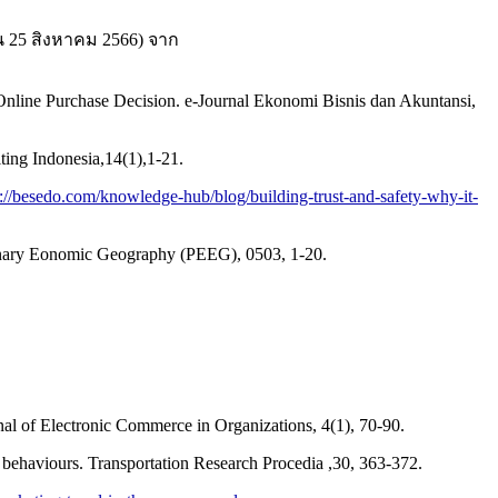
น 25 สิงหาคม 2566) จาก
n Online Purchase Decision. e-Journal Ekonomi Bisnis dan Akuntansi,
ting Indonesia,14(1),1-21.
s://besedo.com/knowledge-hub/blog/building-trust-and-safety-why-it-
tionary Eonomic Geography (PEEG), 0503, 1-20.
al of Electronic Commerce in Organizations, 4(1), 70-90.
ip behaviours. Transportation Research Procedia ,30, 363-372.