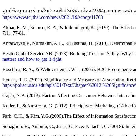
ศูนย์ข้อมูลและข่าวสืบสวนเพื่อสิทธิพลเมือง (2564). ผลสำรวจพบ
https://www.tcijthai.com/news/2021/19/scoop/11763
Akbar, R. M., Sularso, R. A., & Indraningrat, K. (2020). The Effect 
7(1), 77-81.
Antarwiyati,P., Nurhakim, A.L., & Kusuma, H. (2010). Determinan El
Besdo Global Service AB. (2023). Building Trust and Safety: Why It
matters-and-how-to-get-it-right
.
Boschma, R. A., & Weltevreden, J. W. J. (2005). B2C E-commerce ado
Botsch, R. E. (2011). Significance and Measures of Association. Ret
https://polisci.usca.edu/apls301/Text/Chapter%2012.%20Signific
Gajjar, N.B. (2013). Factors Affecting Consumer Behavior. Internatio
Kotler, P., & Amstrong, G. (2012). Principles of Marketing. (14th ed
Park, C.H., & Kim, Y.G.(2006).The Effect of Information Satisfactio
Sonagnon, H., Antonio, C., Jesus, G. F., & Natacha, G. (2018). Inner 