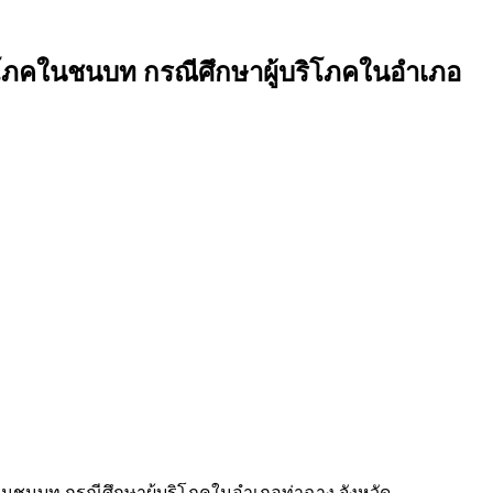
บริโภคในชนบท กรณีศึกษาผู้บริโภคในอำเภอ
ภคในชนบท กรณีศึกษาผู้บริโภคในอำเภอท่าฉาง จังหวัด