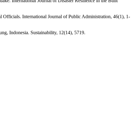
. International Journal of Disaster Resilience in the Built
fficials. International Journal of Public Administration, 46(1), 1-
g, Indonesia. Sustainability, 12(14), 5719.