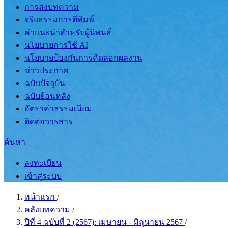
การส่งบทความ
จริยธรรมการตีพิมพ์
คำแนะนำสำหรับผู้นิพนธ์
นโยบายการใช้ AI
นโยบายป้องกันการคัดลอกผลงาน
ข่าวประกาศ
ฉบับปัจจุบัน
ฉบับย้อนหลัง
อัตราค่าธรรมเนียม
ติดต่อวารสาร
ค้นหา
ลงทะเบียน
เข้าสู่ระบบ
หน้าแรก
/
คลังบทความ
/
ปีที่ 4 ฉบับที่ 2 (2567): เมษายน - มิถุนายน 2567
/