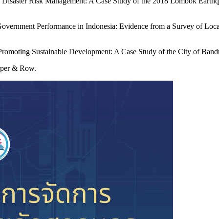
n Disaster Risk Management: A Case Study of the 2018 Lombok Earthquake
 Government Performance in Indonesia: Evidence from a Survey of Local O
 Promoting Sustainable Development: A Case Study of the City of Bandun
arper & Row.