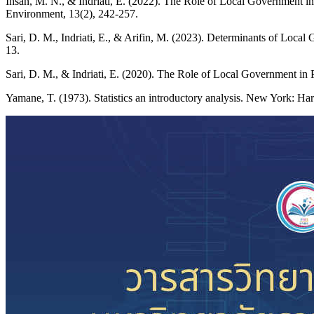
Ihsan, M. N., & Indriati, E. (2022). The Role of Local Government i
Environment, 13(2), 242-257.
Sari, D. M., Indriati, E., & Arifin, M. (2023). Determinants of Local
13.
Sari, D. M., & Indriati, E. (2020). The Role of Local Government in
Yamane, T. (1973). Statistics an introductory analysis. New York: H