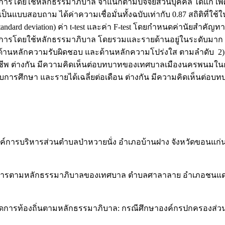
ใช้หลักธรรมาภิบาล จำแนกตามปัจจัยส่วนบุคคล ได้แก่ เพศ อาย
ยเป็นแบบสอบถาม ได้ค่าความเชื่อมั่นทั้งฉบับเท่ากับ 0.87 สถิติที่ใ
tandard deviation) ค่า t-test และค่า F-test โดยกำหนดค่านัยสำคัญท
ยใช้หลักธรรมาภิบาล โดยรวมและรายด้านอยู่ในระดับมาก เรียง
ค่า ด้านหลักความรับผิดชอบ และด้านหลักความโปร่งใส ตามลำดั
อาชีพ ต่างกัน มีความคิดเห็นต่อบทบาทของเทศบาลเมืองนครพนมใ
 ระดับการศึกษา และรายได้เฉลี่ยต่อเดือน ต่างกัน มีความคิดเห็
์การบริหารส่วนตำบลป่าหวายนั่ง อำเภอบ้านฝาง จังหวัดขอนแก
จัดการตามหลักธรรมาภิบาลของเทศบาล ตำบลศาลาลาย อำเภอชนแดน
หารจัดการท้องถิ่นตามหลักธรรมาภิบาล: กรณีศึกษาองค์กรปกครองส่ว