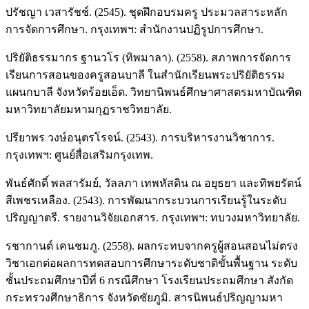
ปรัชญา เวสารัชช์. (2545). ชุดฝึกอบรมครู ประมวลสาระหลัก
การจัดการศึกษา. กรุงเทพฯ: สำนักงานปฏิรูปการศึกษา.
ปริยัติธรรมากร ฐานวโร (ทิพมาลา). (2558). สภาพการจัดการ
เรียนการสอนของครูสอนบาลี ในสำนักเรียนพระปริยัติธรรม
แผนกบาลี จังหวัดร้อยเอ็ด. วิทยานิพนธ์ศึกษาศาสตรมหาบัณฑิต
มหาวิทยาลัยมหามกุฏราชวิทยาลัย.
ปรียาพร วงษ์อนุตรโรจน์. (2543). การบริหารงานวิชาการ.
กรุงเทพฯ: ศูนย์สื่อเสริมกรุงเทพ.
พันธ์ศักดิ์ พลสารัมย์, วัลลภา เทพหัสดิน ณ อยุธยา และทิพยรัตน์
สีเพชรเหลือง. (2543). การพัฒนากระบวนการเรียนรู้ในระดับ
ปริญญาตรี. รายงานวิจัยเอกสาร. กรุงเทพฯ: ทบวงมหาวิทยาลัย.
รชากานต์ เคนชมภู. (2558). ผลกระทบจากครูผู้สอนสอนไม่ตรง
วิชาเอกต่อผลการทดสอบการศึกษาระดับชาติขั้นพื้นฐาน ระดับ
ชั้นประถมศึกษาปีที่ 6 กรณีศึกษา โรงเรียนประถมศึกษา สังกัด
กระทรวงศึกษาธิการ จังหวัดชัยภูมิ. สารนิพนธ์ปริญญามหา