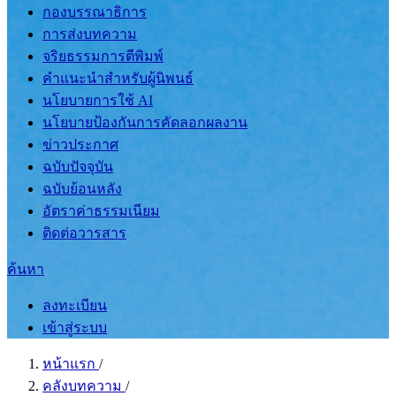
กองบรรณาธิการ
การส่งบทความ
จริยธรรมการตีพิมพ์
คำแนะนำสำหรับผู้นิพนธ์
นโยบายการใช้ AI
นโยบายป้องกันการคัดลอกผลงาน
ข่าวประกาศ
ฉบับปัจจุบัน
ฉบับย้อนหลัง
อัตราค่าธรรมเนียม
ติดต่อวารสาร
ค้นหา
ลงทะเบียน
เข้าสู่ระบบ
หน้าแรก
/
คลังบทความ
/