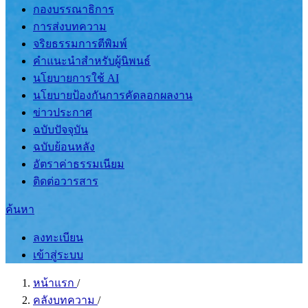
กองบรรณาธิการ
การส่งบทความ
จริยธรรมการตีพิมพ์
คำแนะนำสำหรับผู้นิพนธ์
นโยบายการใช้ AI
นโยบายป้องกันการคัดลอกผลงาน
ข่าวประกาศ
ฉบับปัจจุบัน
ฉบับย้อนหลัง
อัตราค่าธรรมเนียม
ติดต่อวารสาร
ค้นหา
ลงทะเบียน
เข้าสู่ระบบ
หน้าแรก
/
คลังบทความ
/