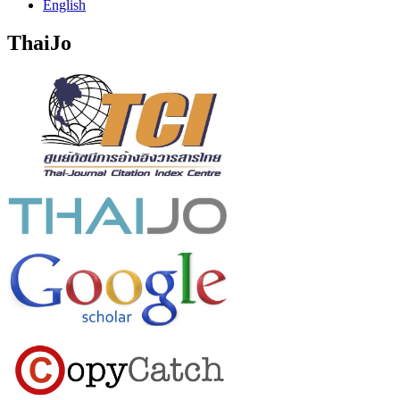
English
ThaiJo