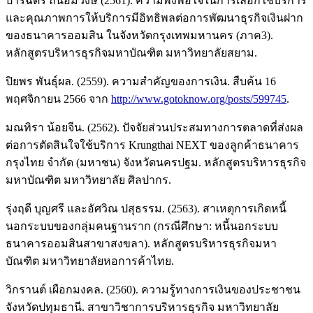
ปาริฉัตร ถนอมวงษ์ (2561). ความพึงพอใจในการเลือกใช้บริการ
และคุณภาพการให้บริการมีอิทธิพลต่อการพัฒนาธุรกิจเงินฝาก
ของธนาคารออมสิน ในจังหวัดกรุงเทพมหานคร (ภาค3).
หลักสูตรบริหารธุรกิจมหาบัณฑิต มหาวิทยาลัยสยาม.
ปิยพร พันธุ์ผล. (2559). ความสำคัญของการเงิน. สืบค้น 16
พฤศจิกายน 2566 จาก
http://www.gotoknow.org/posts/599745
.
มณทิรา น้อยจีน. (2562). ปัจจัยส่วนประสมทางการตลาดที่ส่งผล
ต่อการตัดสินใจใช้บริการ Krungthai NEXT ของลูกค้าธนาคาร
กรุงไทย จำกัด (มหาชน) จังหวัดนครปฐม. หลักสูตรบริหารธุรกิจ
มหาบัณฑิต มหาวิทยาลัย ศิลปากร.
รุ่งฤดี บุญศรี และอัศวิณ ปสุธรรม. (2563). สาเหตุการเกิดหนี้
นอกระบบของกลุ่มคนฐานราก (กรณีศึกษา: หนี้นอกระบบ
ธนาคารออมสินสาขาสงขลา). หลักสูตรบริหารธุรกิจมหา
บัณฑิต มหาวิทยาลัยหอการค้าไทย.
วิกรานต์ เผือกมงคล. (2560). ความรู้ทางการเงินของประชาชน
จังหวัดปทุมธานี. สาขาวิชาการบริหารธุรกิจ มหาวิทยาลัย