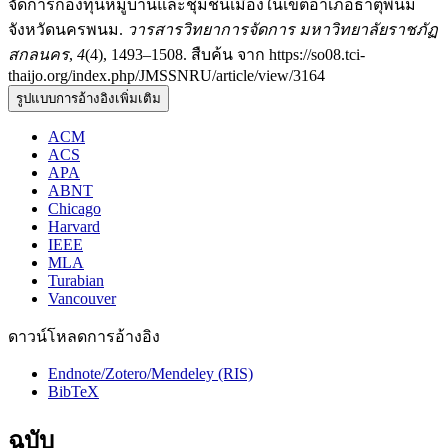
จัดการกองทุนหมู่บ้านและชุมชนเมืองในเขตอำเภอธาตุพนม
จังหวัดนครพนม.
วารสารวิทยาการจัดการ มหาวิทยาลัยราชภัฏ
สกลนคร
,
4
(4), 1493–1508. สืบค้น จาก https://so08.tci-
thaijo.org/index.php/JMSSNRU/article/view/3164
รูปแบบการอ้างอิงเพิ่มเติม
ACM
ACS
APA
ABNT
Chicago
Harvard
IEEE
MLA
Turabian
Vancouver
ดาวน์โหลดการอ้างอิง
Endnote/Zotero/Mendeley (RIS)
BibTeX
ฉบับ