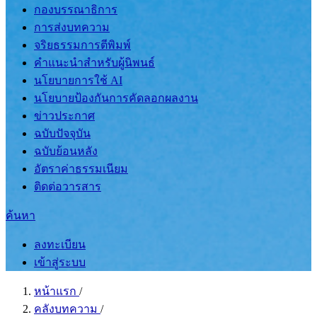
กองบรรณาธิการ
การส่งบทความ
จริยธรรมการตีพิมพ์
คำแนะนำสำหรับผู้นิพนธ์
นโยบายการใช้ AI
นโยบายป้องกันการคัดลอกผลงาน
ข่าวประกาศ
ฉบับปัจจุบัน
ฉบับย้อนหลัง
อัตราค่าธรรมเนียม
ติดต่อวารสาร
ค้นหา
ลงทะเบียน
เข้าสู่ระบบ
หน้าแรก
/
คลังบทความ
/