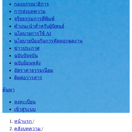
กองบรรณาธิการ
การส่งบทความ
จริยธรรมการตีพิมพ์
คำแนะนำสำหรับผู้นิพนธ์
นโยบายการใช้ AI
นโยบายป้องกันการคัดลอกผลงาน
ข่าวประกาศ
ฉบับปัจจุบัน
ฉบับย้อนหลัง
อัตราค่าธรรมเนียม
ติดต่อวารสาร
ค้นหา
ลงทะเบียน
เข้าสู่ระบบ
หน้าแรก
/
คลังบทความ
/