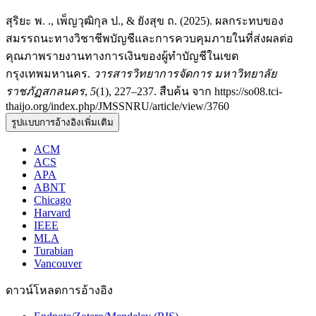
สุริยะ พ. ., เพ็ญวุฒิกุล ป., & ยังสุข ถ. (2025). ผลกระทบของ
สมรรถนะทางวิชาชีพบัญชีและการควบคุมภายในที่ส่งผลต่อ
คุณภาพรายงานทางการเงินของผู้ทำบัญชีในเขต
กรุงเทพมหานคร.
วารสารวิทยาการจัดการ มหาวิทยาลัย
ราชภัฏสกลนคร
,
5
(1), 227–237. สืบค้น จาก https://so08.tci-
thaijo.org/index.php/JMSSNRU/article/view/3760
รูปแบบการอ้างอิงเพิ่มเติม
ACM
ACS
APA
ABNT
Chicago
Harvard
IEEE
MLA
Turabian
Vancouver
ดาวน์โหลดการอ้างอิง