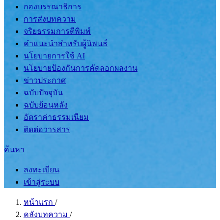
กองบรรณาธิการ
การส่งบทความ
จริยธรรมการตีพิมพ์
คำแนะนำสำหรับผู้นิพนธ์
นโยบายการใช้ AI
นโยบายป้องกันการคัดลอกผลงาน
ข่าวประกาศ
ฉบับปัจจุบัน
ฉบับย้อนหลัง
อัตราค่าธรรมเนียม
ติดต่อวารสาร
ค้นหา
ลงทะเบียน
เข้าสู่ระบบ
หน้าแรก
/
คลังบทความ
/