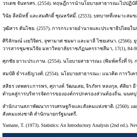
วรเดช จันทรศร. (2554). ทฤษฎีการนํานโยบายสาธารณะไปปฏิบัติ (พ
วินัย ลีสมิทธิ์ และสมศักดิ์ ชุณหรัศมิ์. (2553). บทบาทที่เ
วุฒิสาร ตันไชย. (2557). การกระจายอำนาจและประชาธิปไตยในป
ศิริลักษณ์ เงยวิจิตร, จุฑามาศ ชมผา และมาลี ไชยเสนา. (2566
วารสารชุมชนวิจัย มหาวิทยาลัยราชภัฏนครราชสีมา, 17(1), 84-9
ศุภชัย ยาวะประภาษ. (2554). นโยบายสาธารณะ (พิมพ์ครั้งที่ 9).
สมบัติ ธำรงธัญวงศ์. (2554). นโยบายสาธารณะ: แนวคิด การวิเคร
สสิธร เทพตระการพร, ศุภางค์ วัฒนเสย, จิรภัทร หลงกุล, คัติ
ตำบลสู่การบริหารจัดการขององค์กรปกครองส่วนท้องถิ่น. นนทบุ
สำนักงานสภาพัฒนาการเศรษฐกิจและสังคมแห่งชาติ. (2560). แผ
สังคมแห่งชาติ สำนักนายกรัฐมนตรี.
Yamane, T. (1973). Statistics: An Introductory Analysis (2nd ed.). 