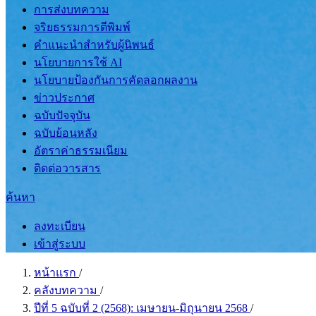
การส่งบทความ
จริยธรรมการตีพิมพ์
คำแนะนำสำหรับผู้นิพนธ์
นโยบายการใช้ AI
นโยบายป้องกันการคัดลอกผลงาน
ข่าวประกาศ
ฉบับปัจจุบัน
ฉบับย้อนหลัง
อัตราค่าธรรมเนียม
ติดต่อวารสาร
ค้นหา
ลงทะเบียน
เข้าสู่ระบบ
หน้าแรก
/
คลังบทความ
/
ปีที่ 5 ฉบับที่ 2 (2568): เมษายน-มิถุนายน 2568
/