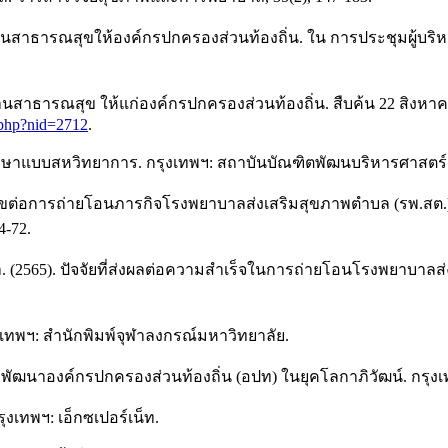
สาธารณสุขให้องค์กรปกครองส่วนท้องถิ่น. ใน การประชุมผู้บริหารร
านสาธารณสุข ให้แก่องค์กรปกครองส่วนท้องถิ่น. สืบค้น 22 สิงหา
.php?nid=2712
.
กษาแบบสหวิทยาการ. กรุงเทพฯ: สถาบันบัณฑิตพัฒนบริหารศาสตร์
ุขต่อการถ่ายโอนภารกิจโรงพยาบาลส่งเสริมสุขภาพตำบล (รพ.สต.)
4-72.
า. (2565). ปัจจัยที่ส่งผลต่อความสำเร็จในการถ่ายโอนโรงพยาบาล
ุงเทพฯ: สำนักพิมพ์จุฬาลงกรณ์มหาวิทยาลัย.
การพัฒนาองค์กรปกครองส่วนท้องถิ่น (อปท) ในยุคโลกาภิวัฒน์. กรุ
ุงเทพฯ: เอ็กซเปอร์เน็ท.