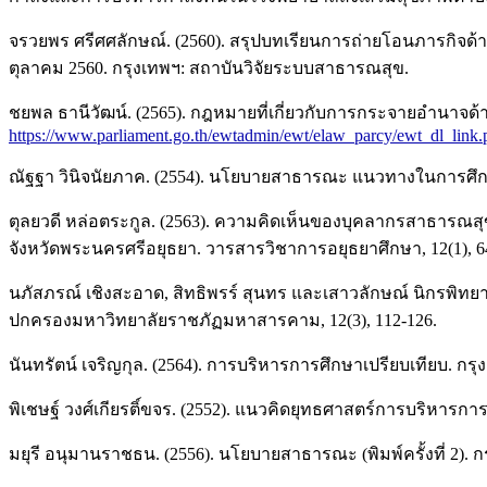
จรวยพร ศรีศศลักษณ์. (2560). สรุปบทเรียนการถ่ายโอนภารกิจด้าน
ตุลาคม 2560. กรุงเทพฯ: สถาบันวิจัยระบบสาธารณสุข.
ชยพล ธานีวัฒน์. (2565). กฎหมายที่เกี่ยวกับการกระจายอำนาจด้
https://www.parliament.go.th/ewtadmin/ewt/elaw_parcy/ewt_dl_link
ณัฐฐา วินิจนัยภาค. (2554). นโยบายสาธารณะ แนวทางในการศึ
ตุลยวดี หล่อตระกูล. (2563). ความคิดเห็นของบุคลากรสาธารณส
จังหวัดพระนครศรีอยุธยา. วารสารวิชาการอยุธยาศึกษา, 12(1), 6
นภัสภรณ์ เชิงสะอาด, สิทธิพรร์ สุนทร และเสาวลักษณ์ นิกรพิทย
ปกครองมหาวิทยาลัยราชภัฏมหาสารคาม, 12(3), 112-126.
นันทรัตน์ เจริญกุล. (2564). การบริหารการศึกษาเปรียบเทียบ. กร
พิเชษฐ์ วงศ์เกียรติ์ขจร. (2552). แนวคิดยุทธศาสตร์การบริหาร
มยุรี อนุมานราชธน. (2556). นโยบายสาธารณะ (พิมพ์ครั้งที่ 2). กร