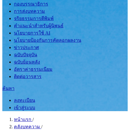
กองบรรณาธิการ
การส่งบทความ
จริยธรรมการตีพิมพ์
คำแนะนำสำหรับผู้นิพนธ์
นโยบายการใช้ AI
นโยบายป้องกันการคัดลอกผลงาน
ข่าวประกาศ
ฉบับปัจจุบัน
ฉบับย้อนหลัง
อัตราค่าธรรมเนียม
ติดต่อวารสาร
ค้นหา
ลงทะเบียน
เข้าสู่ระบบ
หน้าแรก
/
คลังบทความ
/