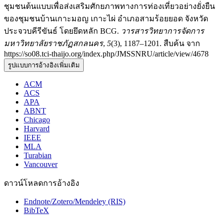
ชุมชนต้นแบบเพื่อส่งเสริมศักยภาพทางการท่องเที่ยวอย่างยั่งยืน
ของชุมชนบ้านเกาะมอญ เกาะไผ่ อำเภอสามร้อยยอด จังหวัด
ประจวบคีรีขันธ์ โดยยึดหลัก BCG.
วารสารวิทยาการจัดการ
มหาวิทยาลัยราชภัฏสกลนคร
,
5
(3), 1187–1201. สืบค้น จาก
https://so08.tci-thaijo.org/index.php/JMSSNRU/article/view/4678
รูปแบบการอ้างอิงเพิ่มเติม
ACM
ACS
APA
ABNT
Chicago
Harvard
IEEE
MLA
Turabian
Vancouver
ดาวน์โหลดการอ้างอิง
Endnote/Zotero/Mendeley (RIS)
BibTeX