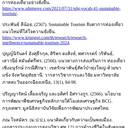
การท่องเที่ยวอย่างยั่งยืน.
https://www.sdgmove.com/2021/07/31/sdg-vocab-41-sustainable-
tourism/
.
ประพันธ์ ลีน้อย. (2567). Sustainable Tourism จับตาการท่องเที่ยว
แนวใหม่ที่ใส่ใจความยั่งยืน.
https://www.krungsri.com/th/research/research-
intelligence/sustainable-tourism-2024
.
ปุญญ์นิรันดร์ อังศุธีรกุล, สิริพร ดงสิงห์, พศวรรตร์ วริพันธ์,
เสาวนีย์ สมันต์ตรีพร. (2566). แนวทางการส่งเสริมการ ท่องเที่ยว
เชิงอนุรักษ์ กรณีศึกษา : เขตรักษาพันธุ์สัตว์ป่าทุ่งใหญ่-ห้วยขา
แข้ง จังหวัดอุทัยธานี. วารสารวิชาการและวิจัย มหาวิทยาลัย
ภาคตะวันออกเฉียงเหนือ, 13(1), 84-98.
ปริญญารัตน์ เลี้ยงเจริญ และอดิศร์ อิศรางกูร. (2566). นโยบาย
การพัฒนาพืชเศรษฐกิจหลักภายใต้โมเดลเศรษฐกิจ BCG.
กรุงเทพฯ: มูลนิธิสถาบันวิจัยเพื่อการพัฒนาประเทศไทย.
ภณ ใจสมัคร. (ม.ป.ป.). แนวคิดเกี่ยวกับความเป็นพลเมือง.
เอกสารประกอบการสอนวิชา ศท 121 การดำรงชีวิตในสังคมยุค