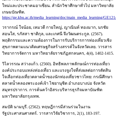
ใหม่และประชาคมอาเซียน. สำนักวิชาศึกษาทั่วไป มหาวิทยาลัย
เกษมบัณฑิต.
https://ge.kbu.ac.th/media_learning/doc/main_media_learning/GE121
วรากรณ์ ใจน้อย, เหมวดี กายใหญ่, ญาณินท์ ทองมาก, นรชัย
สอนใส, รภัสสา ชาติกุล, และเกศนี จึงวัฒนตระกูล. (2567).
พฤติกรรมและความต้องการในการรับบริการการท่องเที่ยวเชิง
สุขภาพตามแนวคิดเศรษฐกิจสร้างสรรค์ในจังหวัดเลย. วารสาร
วิทยาการจัดการ มหาวิทยาลัยราชภัฏสกลนคร, 4(4), 1402-1415.
วิไลวรรณ สว่างแก้ว. (2560). อิทธิพลภาพลักษณ์การท่องเที่ยว
องค์ประกอบแหล่งท่องเที่ยว และแรงจูงใจที่ส่งผลต่อการตัดสิน
ใจเลือกท่องเที่ยวตลาดน้ำของนักท่องเที่ยวชาวไทย: กรณีศึกษา
ตลาดน้ำคลองพระองค์เจ้า ไชยานุชิต อำเภอบางบ่อ จังหวัด
สมุทรปราการ. การค้นคว้าอิสระบริหารธุรกิจมหาบัณฑิต
มหาวิทยาลัยกรุงเทพ.
สมบัติ นามบุรี. (2562). ทฤษฎีการมีส่วนร่วมในงาน
รัฐประศาสนศาสตร์. วารสารวิจัยวิชาการ, 2(1), 183-197.