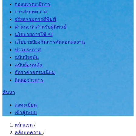
กองบรรณาธิการ
การส่งบทความ
จริยธรรมการตีพิมพ์
คำแนะนำสำหรับผู้นิพนธ์
นโยบายการใช้ AI
นโยบายป้องกันการคัดลอกผลงาน
ข่าวประกาศ
ฉบับปัจจุบัน
ฉบับย้อนหลัง
อัตราค่าธรรมเนียม
ติดต่อวารสาร
ค้นหา
ลงทะเบียน
เข้าสู่ระบบ
หน้าแรก
/
คลังบทความ
/