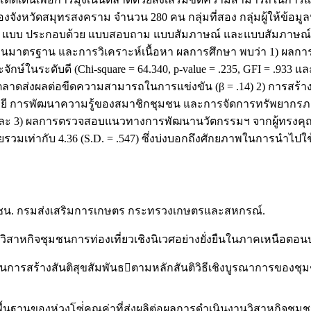
ของจังหวัดสมุทรสงคราม จำนวน 280 คน กลุ่มที่สอง กลุ่มผู้ให้ข้อมูลหล
ิจัย 3 แบบ ประกอบด้วย แบบสอบถาม แบบสัมภาษณ์ และแบบสัมภาษณ์
ยงเบนมาตรฐาน และการวิเคราะห์เนื้อหา ผลการศึกษา พบว่า 1) ผลก
กษ์ในระดับดี (Chi-square = 64.340, p-value = .235, GFI = .93
น้นตลาดส่งผลต่อขีดความสามารถในการแข่งขัน (β = .14) 2) การส
ลยี การพัฒนาความรู้ของสมาชิกชุมชน และการจัดการทรัพยากรภา
 3) ผลการตรวจสอบแนวทางการพัฒนานวัตกรรมฯ จากผู้ทรงคุณว
รวมเท่ากับ 4.36 (S.D. = .547) ซึ่งบ่งบอกถึงศักยภาพในการนำไปใช
ุมชน. กรมส่งเสริมการเกษตร กระทรวงเกษตรและสหกรณ์.
รวิสาหกิจชุมชนการท่องเที่ยวเชิงนิเวศอย่างยั่งยืนในภาคเหนือต
ารสร้างสันติสุขสัมพันธตามหลักสันติวิธีเชิงบูรณาการของชุมช
พื้นฐานของห่วงโซ่่คุณค่าที่ส่งผลิต่อผลการดำเนินงานวิสาหกิจช