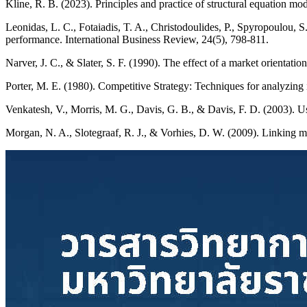
Kline, R. B. (2023). Principles and practice of structural equation mo
Leonidas, L. C., Fotaiadis, T. A., Christodoulides, P., Spyropoulou, S
performance. International Business Review, 24(5), 798-811.
Narver, J. C., & Slater, S. F. (1990). The effect of a market orientatio
Porter, M. E. (1980). Competitive Strategy: Techniques for analyzing
Venkatesh, V., Morris, M. G., Davis, G. B., & Davis, F. D. (2003). 
Morgan, N. A., Slotegraaf, R. J., & Vorhies, D. W. (2009). Linking ma