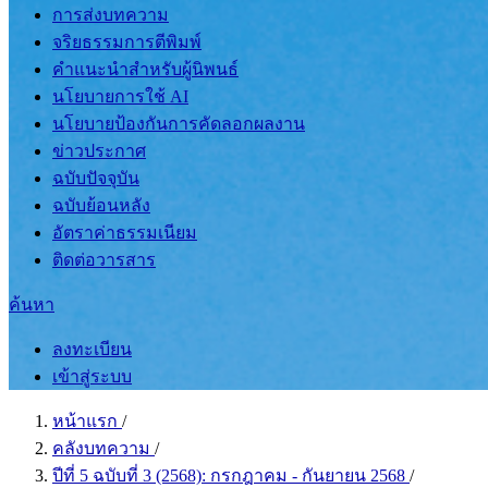
การส่งบทความ
จริยธรรมการตีพิมพ์
คำแนะนำสำหรับผู้นิพนธ์
นโยบายการใช้ AI
นโยบายป้องกันการคัดลอกผลงาน
ข่าวประกาศ
ฉบับปัจจุบัน
ฉบับย้อนหลัง
อัตราค่าธรรมเนียม
ติดต่อวารสาร
ค้นหา
ลงทะเบียน
เข้าสู่ระบบ
หน้าแรก
/
คลังบทความ
/
ปีที่ 5 ฉบับที่ 3 (2568): กรกฎาคม - กันยายน 2568
/