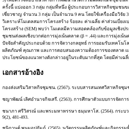
ครั้งนี้ แบ่งออก 3 กลุ่ม กลุ่มที่หนึ่ง ผู้ประกอบการวิสาหกิจชุมชน
เชี่ยวชาญ จำนวน 3 กลุ่ม เป็นจำนวน 9 คน โดยใช้เครื่องมือว
วิเคราะห์โมเดลสมการโครงสร้าง ร้อยละ ค่าเฉลี่ย ค่าส่วนเบี่
โครงสร้าง (SEM) พบว่า โมเดลมีความสอดคล้องกับข้อมูลเชิงประจั
ชุมชนส่งผลเชิงบวกต่อการมุ่งเน้นตลาด (β = .44) และการมุ่งเ
ปัจจัยสำคัญประกอบด้วย การจัดวางกลยุทธ์ การยอมรับเทคโนโ
ผลิตภัณฑ์ คุณภาพ และการตอบสนองความต้องการของตลาด และ
ประโยชน์ของแนวทางดังกล่าวอยู่ในระดับมากที่สุด โดยมีค่าเฉลี่ย
เอกสารอ้างอิง
กองส่งเสริมวิสาหกิจชุมชน. (2567). ระบบสารสนเทศวิสาหกิจช
ชญาพัฒน์ เลิศอำนาจกิจเสรี. (2563). การศึกษาตัวแบบการจัดกา
ชนาภา ศรีวิสรณ์ และพระมหาหรรษา ธมฺมหาโส. (2564). กระบวนก
9(2), 481-493.
ชนิกานต์ พนมอุปถัมภ์. (2565). นวัตกรรมผลิตภัณฑ์และกิจกรรม