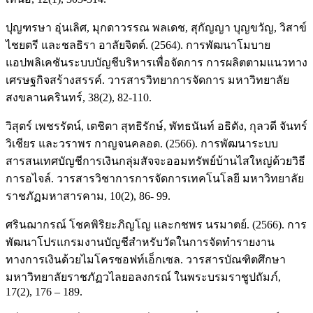
ปุญฑรษา อุ่นเลิศ, มุกดาวรรณ พลเดช, สุกัญญา บุญขวัญ, วิสาข์
ไชยตรี และชลธิรา อาลัยจิตต์. (2564). การพัฒนาโมบาย
แอปพลิเคชันระบบบัญชีบริหารเพื่อจัดการ การผลิตตามแนวทาง
เศรษฐกิจสร้างสรรค์. วารสารวิทยาการจัดการ มหาวิทยาลัย
สงขลานครินทร์, 38(2), 82-110.
วิสุตร์ เพชรรัตน์, เตชิตา สุทธิรักษ์, พัทธนันท์ อธิตัง, กุลวดี จันทร์
วิเชียร และวราพร กาญจนคลอด. (2566). การพัฒนาระบบ
สารสนเทศบัญชีการเงินกลุ่มสัจจะออมทรัพย์บ้านไสใหญ่ด้วยวิธี
การอไจล์. วารสารวิชาการการจัดการเทคโนโลยี มหาวิทยาลัย
ราชภัฏมหาสารคาม, 10(2), 86- 99.
ศรินฌากรณ์ โชคพิริยะภิญโญ และกชพร นรมาตย์. (2566). การ
พัฒนาโปรแกรมงานบัญชีสำหรับวัดในการจัดทำรายงาน
ทางการเงินด้วยไมโครซอฟท์เอ็กเซล. วารสารบัณฑิตศึกษา
มหาวิทยาลัยราชภัฏวไลยอลงกรณ์ ในพระบรมราชูปถัมภ์,
17(2), 176 – 189.