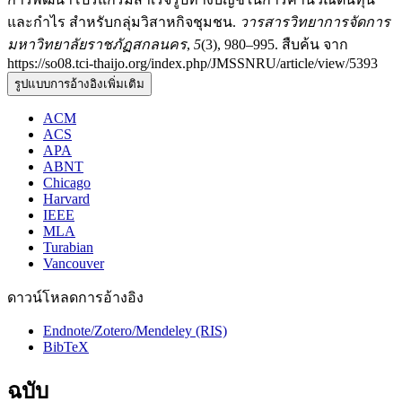
และกำไร สำหรับกลุ่มวิสาหกิจชุมชน.
วารสารวิทยาการจัดการ
มหาวิทยาลัยราชภัฏสกลนคร
,
5
(3), 980–995. สืบค้น จาก
https://so08.tci-thaijo.org/index.php/JMSSNRU/article/view/5393
รูปแบบการอ้างอิงเพิ่มเติม
ACM
ACS
APA
ABNT
Chicago
Harvard
IEEE
MLA
Turabian
Vancouver
ดาวน์โหลดการอ้างอิง
Endnote/Zotero/Mendeley (RIS)
BibTeX
ฉบับ