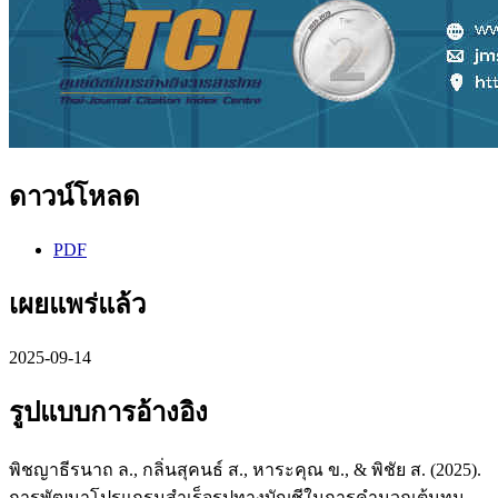
ดาวน์โหลด
PDF
เผยแพร่แล้ว
2025-09-14
รูปแบบการอ้างอิง
พิชญาธีรนาถ ล., กลิ่นสุคนธ์ ส., หาระคุณ ข., & พิชัย ส. (2025).
การพัฒนาโปรแกรมสำเร็จรูปทางบัญชีในการคำนวณต้นทุน