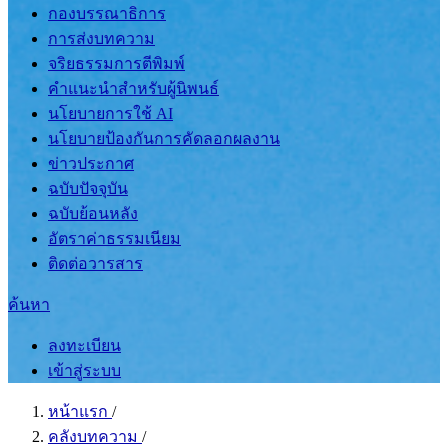
กองบรรณาธิการ
การส่งบทความ
จริยธรรมการตีพิมพ์
คำแนะนำสำหรับผู้นิพนธ์
นโยบายการใช้ AI
นโยบายป้องกันการคัดลอกผลงาน
ข่าวประกาศ
ฉบับปัจจุบัน
ฉบับย้อนหลัง
อัตราค่าธรรมเนียม
ติดต่อวารสาร
ค้นหา
ลงทะเบียน
เข้าสู่ระบบ
หน้าแรก
/
คลังบทความ
/