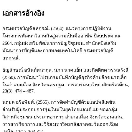
เอกสารอ้างอิง
กรมตรวจบัญชีสหกรณ์. (2564). แนวทางการปฏิบัติงาน
โครงการพัฒนาวิสาหกิจสู่ความเป็นมืออาชีพ ปีงบประมาณ
2664. กลุ่มส่งเสริมพัฒนาการบัญชีชุมชน. สำนักสงเสริม
พัฒนาการบัญชีและถ่ายทอดเทคโนโลยี กรมตรวจบัญชี
สหกรณ์.
ธัญลักษณ์ อนันต์พนากุล, นภา นาคแย้ม และกิตติพศ วรรณรังสี.
(2560). การพัฒนาโปรแกรมบันทึกบัญชีธุรกิจค้าปลีกขนาดเล็ก
ในอำเภอเมือง จังหวัดนครปฐม. วารสารมหาวิทยาลัยคริสเตียน,
23(3), 474 – 487.
นฤมล อริยพิมพ์. (2565). การจัดทำบัญชีด้วยแอปพลิเคชัน
สำหรับผู้ประกอบการรุ่นใหม่ในยุคไทยแลนด์ 4.0 ของกลุ่ม
วิสาหกิจชุมชน ประเภทอาหาร อำเภอเมือง จังหวัดขอนแก่น.
วารสารวิชาการและวิจัย มหาวิทยาลัยภาคตะวันออกเฉียง
เหนือ, 12(1), 303-314.