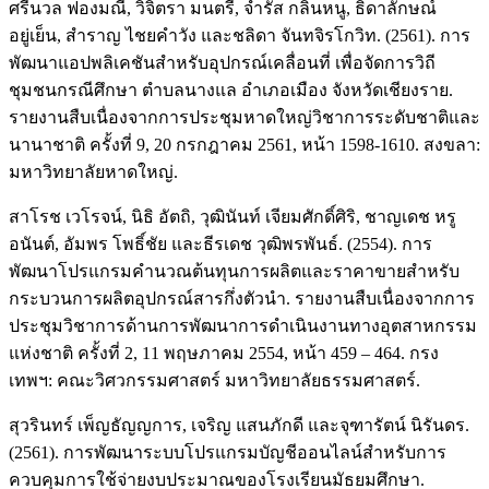
ศรีนวล ฟองมณี, วิจิตรา มนตรี, จำรัส กลิ่นหนู, ธิดาลักษณ์
อยู่เย็น, สำราญ ไชยคำวัง และชลิดา จันทจิรโกวิท. (2561). การ
พัฒนาแอปพลิเคชันสำหรับอุปกรณ์เคลื่อนที่ เพื่อจัดการวิถี
ชุมชนกรณีศึกษา ตำบลนางแล อำเภอเมือง จังหวัดเชียงราย.
รายงานสืบเนื่องจากการประชุมหาดใหญ่วิชาการระดับชาติและ
นานาชาติ ครั้งที่ 9, 20 กรกฎาคม 2561, หน้า 1598-1610. สงขลา:
มหาวิทยาลัยหาดใหญ่.
สาโรช เวโรจน์, นิธิ อัตถิ, วุฒินันท์ เจียมศักดิ์ศิริ, ชาญเดช หรู
อนันต์, อัมพร โพธิ์ชัย และธีรเดช วุฒิพรพันธ์. (2554). การ
พัฒนาโปรแกรมคำนวณต้นทุนการผลิตและราคาขายสำหรับ
กระบวนการผลิตอุปกรณ์สารกึ่งตัวนำ. รายงานสืบเนื่องจากการ
ประชุมวิชาการด้านการพัฒนาการดำเนินงานทางอุตสาหกรรม
แห่งชาติ ครั้งที่ 2, 11 พฤษภาคม 2554, หน้า 459 – 464. กรง
เทพฯ: คณะวิศวกรรมศาสตร์ มหาวิทยาลัยธรรมศาสตร์.
สุวรินทร์ เพ็ญธัญญการ, เจริญ แสนภักดี และจุฑารัตน์ นิรันดร.
(2561). การพัฒนาระบบโปรแกรมบัญชีออนไลน์สำหรับการ
ควบคุมการใช้จ่ายงบประมาณของโรงเรียนมัธยมศึกษา.