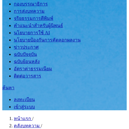
กองบรรณาธิการ
การส่งบทความ
จริยธรรมการตีพิมพ์
คำแนะนำสำหรับผู้นิพนธ์
นโยบายการใช้ AI
นโยบายป้องกันการคัดลอกผลงาน
ข่าวประกาศ
ฉบับปัจจุบัน
ฉบับย้อนหลัง
อัตราค่าธรรมเนียม
ติดต่อวารสาร
ค้นหา
ลงทะเบียน
เข้าสู่ระบบ
หน้าแรก
/
คลังบทความ
/