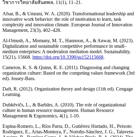
วิชาการวิทยาลัยสันตพล, 11(1), 11–21.
Afsar, B., & Umrani, W. A. (2020). Transformational leadership and
innovative work behavior: the role of motivation to learn, task
complexity and innovation climate. European Journal of Innovation
Management, 23(3), 402–428.
Al-Omush, A., Momany, M. T., Hannoon, A., & Anwar, M. (2023).
Digitalization and sustainable competitive performance in small–
medium enterprises: A moderation mediation model. Sustainability.
15(21), 15668.
https://doi.org/10.3390/su152115668
.
Cameron, K. S. & Quinn, R. E. (2011). Diagnosing and changing
organization culture: Based on the competing values framework (3rd
ed). Jossey-Bass.
Daft, R. (2012). Organization theory and design (11th ed). Cengage
Learning.
Dubkēvičs, L., & Barbārs, A. (2010). The role of organizational
culture in human resource management. Human Resource
Management & Ergonomics, 4(1), 1-10.
Espina-Romero, L., Ríos Parra, D., Gutiérrez Hurtado, H., Peixoto
Rodriguez, E., Arias-Montoya, F., Noroño-Sánchez, J. G., Talavera-