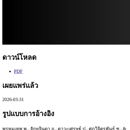
ดาวน์โหลด
PDF
เผยแพร่แล้ว
2026-03-31
รูปแบบการอ้างอิง
พรหมเทพ พ., จักษุจินดา อ., ดาวะเศรษฐ์ ป., ศุภวิจิตรพันธุ์ ช., &