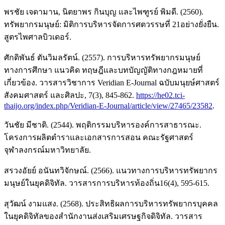
พรชัย เจดามาน, นิตยาพร กินบุญ และไพฑูรย์ พิมดี. (2560).
ทรัพยากรมนุษย์: มิติการบริหารจัดการศตวรรษที่ 21อย่างยั่งยืน.
สูตรไพศาลบิวเดอร์.
ศักดิพันธ์ ตันวิมลรัตน์. (2557). การบริหารทรัพยากรมนุษย์
ทางการศึกษา แนวคิด ทฤษฎีและบทบัญญัติทางกฎหมายที่
เกี่ยวข้อง. วารสารวิชาการ Veridian E-Journal ฉบับมนุยษ์ศาสตร์
สังคมศาสตร์ และศิลปะ, 7(3), 845-862.
https://he02.tci-
thaijo.org/index.php/Veridian-E-Journal/article/view/27465/23582
.
วันชัย มีชาติ. (2544). พฤติกรรมบริหารองค์การสาธารณะ.
โครงการผลิตตำราและเอกสารการสอน คณะรัฐศาสตร์
จุฬาลงกรณ์มหาวิทยาลัย.
สรวงอัยย์ อนันทวิจักษณ์. (2566). แนวทางการบริหารทรัพยากร
มนุษย์ในยุคดิจิทัล. วารสารการบริหารท้องถิ่น16(4), 595-615.
สุวัฒน์ งามแสง. (2568). ประสิทธิผลการบริหารทรัพยากรบุคคล
ในยุคดิจิทัลของสำนักงานส่งเสริมเศรษฐกิจดิจิทัล. วารสาร