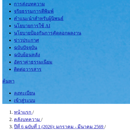
การส่งบทความ
จริยธรรมการตีพิมพ์
คำแนะนำสำหรับผู้นิพนธ์
นโยบายการใช้ AI
นโยบายป้องกันการคัดลอกผลงาน
ข่าวประกาศ
ฉบับปัจจุบัน
ฉบับย้อนหลัง
อัตราค่าธรรมเนียม
ติดต่อวารสาร
ค้นหา
ลงทะเบียน
เข้าสู่ระบบ
หน้าแรก
/
คลังบทความ
/
ปีที่ 6 ฉบับที่ 1 (2026): มกราคม - มีนาคม 2569
/