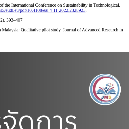
of the International Conference on Sustainability in Technological,
ps://eudl.eu/pdf/10.4108/eai.4-11-2022.2328923
.
(2), 393–407.
Malaysia: Qualitative pilot study. Journal of Advanced Research in