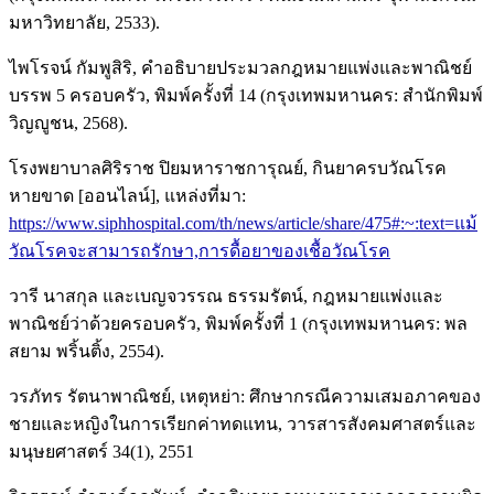
มหาวิทยาลัย, 2533).
ไพโรจน์ กัมพูสิริ, คำอธิบายประมวลกฎหมายแพ่งและพาณิชย์
บรรพ 5 ครอบครัว, พิมพ์ครั้งที่ 14 (กรุงเทพมหานคร: สำนักพิมพ์
วิญญูชน, 2568).
โรงพยาบาลศิริราช ปิยมหาราชการุณย์, กินยาครบวัณโรค
หายขาด [ออนไลน์], แหล่งที่มา:
https://www.siphhospital.com/th/news/article/share/475#:~:text=แม้
วัณโรคจะสามารถรักษา,การดื้อยาของเชื้อวัณโรค
วารี นาสกุล และเบญจวรรณ ธรรมรัตน์, กฎหมายแพ่งและ
พาณิชย์ว่าด้วยครอบครัว, พิมพ์ครั้งที่ 1 (กรุงเทพมหานคร: พล
สยาม พริ้นติ้ง, 2554).
วรภัทร รัตนาพาณิชย์, เหตุหย่า: ศึกษากรณีความเสมอภาคของ
ชายและหญิงในการเรียกค่าทดแทน, วารสารสังคมศาสตร์และ
มนุษยศาสตร์ 34(1), 2551