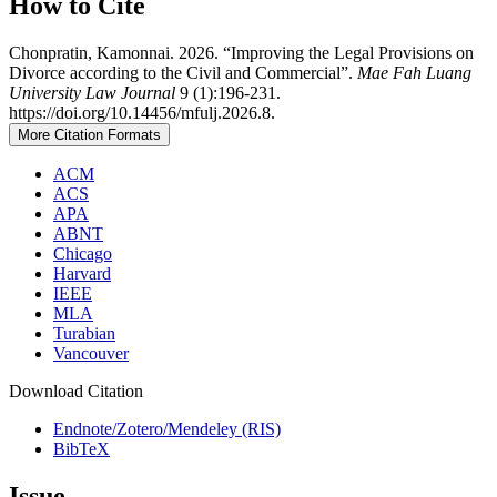
How to Cite
Chonpratin, Kamonnai. 2026. “Improving the Legal Provisions on
Divorce according to the Civil and Commercial”.
Mae Fah Luang
University Law Journal
9 (1):196-231.
https://doi.org/10.14456/mfulj.2026.8.
More Citation Formats
ACM
ACS
APA
ABNT
Chicago
Harvard
IEEE
MLA
Turabian
Vancouver
Download Citation
Endnote/Zotero/Mendeley (RIS)
BibTeX
Issue