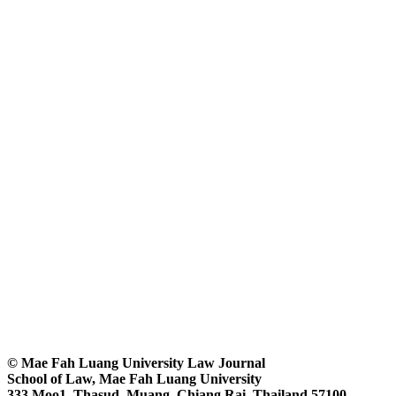
© Mae Fah Luang University Law Journal
School of Law, Mae Fah Luang University
333 Moo1, Thasud, Muang, Chiang Rai, Thailand 57100