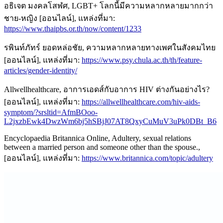
อธิเจต มงคลโสฬศ, LGBT+ โลกนี้มีความหลากหลายมากกว่า
ชาย-หญิง [ออนไลน์], แหล่งที่มา:
https://www.thaipbs.or.th/now/content/1233
รพินท์ภัทร์ ยอดหล่อชัย, ความหลากหลายทางเพศในสังคมไทย
[ออนไลน์], แหล่งที่มา:
https://www.psy.chula.ac.th/th/feature-
articles/gender-identity/
Allwellhealthcare, อาการเอดส์กับอาการ HIV ต่างกันอย่างไร?
[ออนไลน์], แหล่งที่มา:
https://allwellhealthcare.com/hiv-aids-
symptom/?srsltid=AfmBOoo-
L2jxzbEwk4DwzWm6bj5hSBjJ07AT8QxyCuMuV3uPk0DBt_B6
Encyclopaedia Britannica Online, Adultery, sexual relations
between a married person and someone other than the spouse.,
[ออนไลน์], แหล่งที่มา:
https://www.britannica.com/topic/adultery