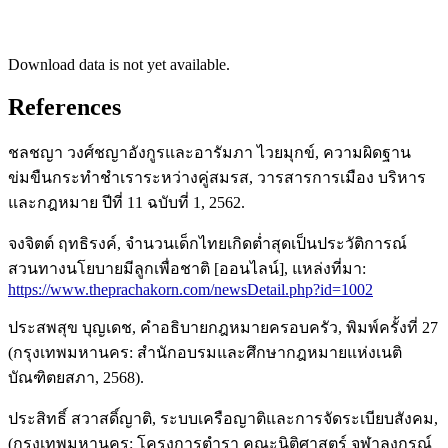
Download data is not yet available.
References
ชลชญา วงศ์ชญาอังกูรและอารัมภา ไวยมุกข์, ความผิดฐาน
ข่มขืนกระทำชำเราระหว่างคู่สมรส, วารสารการเมือง บริหาร
และกฎหมาย ปีที่ 11 ฉบับที่ 1, 2562.
จงจิตต์ ฤทธิรงค์, จำนวนเด็กไทยเกิดต่ำสุดเป็นประวัติการณ์
สวนทางนโยบายมีลูกเพื่อชาติ [ออนไลน์], แหล่งที่มา:
https://www.theprachakorn.com/newsDetail.php?id=1002
ประสพสุข บุญเดช, คำอธิบายกฎหมายครอบครัว, พิมพ์ครั้งที่ 27
(กรุงเทพมหานคร: สำนักอบรมและศึกษากฎหมายแห่งเนติ
บัณฑิตยสภา, 2568).
ประสิทธิ์ สวาสดิ์ญาติ, ระบบเครือญาติและการจัดระเบียบสังคม,
(กรุงเทพมหานคร: โครงการตำรา คณะนิติศาสตร์ จุฬาลงกรณ์