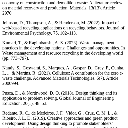
economy on construction and demolition waste: A literature review
on material recovery and production. Materials, 13(13), Article
2970.
Johnson, D., Thompson, A., & Henderson, M. (2022). Impact of
web-based recycling applications on recycling behaviors. Journal of
Environmental Psychology, 75, 102–113.
Kumari, T., & Raghubanshi, A. S. (2023). Waste management
practices in the developing nations: Challenges and opportunities. In
Waste management and resource recycling in the developing world
(pp. 773–797).
Nandy, S., Goswami, S., Marques, A., Gaspar, D., Grey, P., Cunha,
I., ... & Martins, R. (2021). Cellulose: A contribution for the zero e‐
waste challenge. Advanced Materials Technologies, 6(7), Article
2000994.
Pusca, D., & Northwood, D. O. (2018). Design thinking and its
application to problem solving. Global Journal of Engineering
Education, 20(1), 48–53.
Redante, R. C., de Medeiros, J. F., Vidor, G., Cruz, C. M. L., &
Ribeiro, J. L. D. (2019). Creative approaches and green product
development: Using design thinking to promote stakeholders’