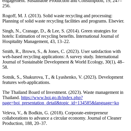
engagement. Sustainable Production and Consumption, 19, 247–
256.
Rogoff, M. J. (2013). Solid waste recycling and processing:
Planning of solid waste recycling facilities and programs. Elsevier.
Singh, N., Cranage, D., & Lee, S. (2014). Green strategies for
hotels: Estimation of recycling benefits. International Journal of
Hospitality Management, 43, 13–22.
Smith, R., Brown, S., & Jones, C. (2023). User satisfaction with
web-based recycling applications: A survey study. International
Journal of Sustainable Development & World Ecology, 30(1), 48–
58.
Sotnik, S., Shakurova, T., & Lyashenko, V. (2023). Development
features web-applications.
The Thailand Board of Investment. (2023). Waste management in
Thailand.
https://www.boi.go.th/index.php?
page=boi_presentation_detail&topic_id=134585&language=ko
Veleva, V., & Bodkin, G. (2018). Corporate-entrepreneur
collaborations to advance a circular economy. Journal of Cleaner
Production, 188, 20–37.