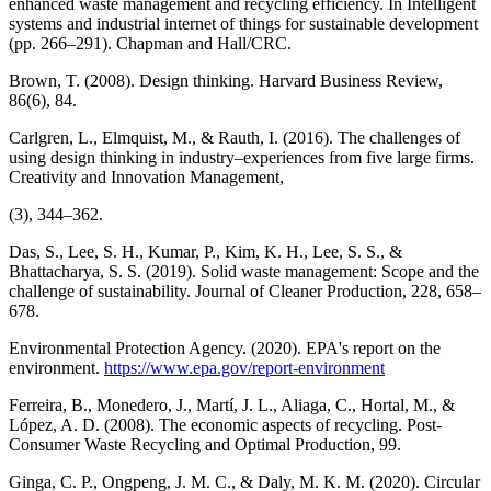
enhanced waste management and recycling efficiency. In Intelligent
systems and industrial internet of things for sustainable development
(pp. 266–291). Chapman and Hall/CRC.
Brown, T. (2008). Design thinking. Harvard Business Review,
86(6), 84.
Carlgren, L., Elmquist, M., & Rauth, I. (2016). The challenges of
using design thinking in industry–experiences from five large firms.
Creativity and Innovation Management,
(3), 344–362.
Das, S., Lee, S. H., Kumar, P., Kim, K. H., Lee, S. S., &
Bhattacharya, S. S. (2019). Solid waste management: Scope and the
challenge of sustainability. Journal of Cleaner Production, 228, 658–
678.
Environmental Protection Agency. (2020). EPA's report on the
environment.
https://www.epa.gov/report-environment
Ferreira, B., Monedero, J., Martí, J. L., Aliaga, C., Hortal, M., &
López, A. D. (2008). The economic aspects of recycling. Post-
Consumer Waste Recycling and Optimal Production, 99.
Ginga, C. P., Ongpeng, J. M. C., & Daly, M. K. M. (2020). Circular