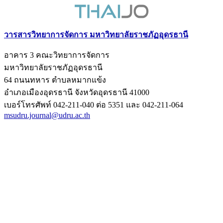
วารสารวิทยาการจัดการ มหาวิทยาลัยราชภัฏอุดรธานี
อาคาร 3 คณะวิทยาการจัดการ
มหาวิทยาลัยราชภัฏอุดรธานี
64 ถนนทหาร ตำบลหมากแข้ง
อำเภอเมืองอุดรธานี จังหวัดอุดรธานี 41000
เบอร์โทรศัพท์ 042-211-040 ต่อ 5351 และ 042-211-064
msudru.journal@udru.ac.th