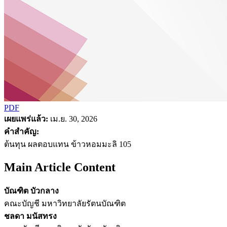
PDF
เผยแพร่แล้ว:
เม.ย. 30, 2026
คำสำคัญ:
ต้นทุน ผลตอบแทน ข้าวหอมมะลิ 105
Main Article Content
บัณฑิต บัวกลาง
คณะบัญชี มหาวิทยาลัยรัตนบัณฑิต
ชลดา มนัสทรง