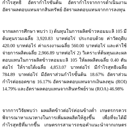
กำไรสุทธิ อัตรากำไรขั้นต้น อัตรากำไรจากการดำเนินงาน
อัตราผลตอบแทนจากสินทรัพย์ อัตราผลตอบแทนจากการลงทุน
จากผลการศึกษา พบว่า 1) ต้นทุนในการผลิตข้าวหอมมะลิ 105 มี
ต้นทุนรวมเฉลี่ย 3,920.83 บาทต่อไร่ ประกอบด้วย ค่าวัตถุดิบ
420.00 บาทต่อไร่ ค่าแรงงานเฉลี่ย 560.00 บาทต่อไร่ และค่าใช้
จ่ายการผลิตเฉลี่ย 2,966.89 บาทต่อไร่ 2) วิเคราะห์ต้นทุนและผล
ตอบแทนในการผลิตข้าวหอมมะลิ 105 ให้ผลผลิตเฉลี่ย 0.40 ตัน
ต่อไร่ ให้รายได้เฉลี่ย 4,853.07 บาทต่อไร่ มีกำไรสุทธิเฉลี่ย
784.89 บาทต่อไร่ มีอัตราส่วนกำไรขั้นต้น 18.67% อัตราส่วน
กำไรต่อยอดขาย 16.17% อัตราผลตอบแทนจากเงินลงทุน (ROI)
14.79% และอัตราผลตอบแทนจากสินทรัพย์รวม (ROA) 46.98%
จากการวิจัยพบว่า ผลผลิตข้าวต่อไร่ค่อนข้างต่ำ เกษตรกรควร
พิจารณาหาแนวทางในการเพิ่มผลผลิตให้สูงขึ้น เพื่อที่จะได้มี
กำไรสุทธิที่มากขึ้น เกษตรกรสามารถขอคำแนะนำจากเกษตร