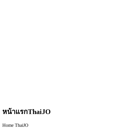
หน้าแรกThaiJO
Home ThaiJO